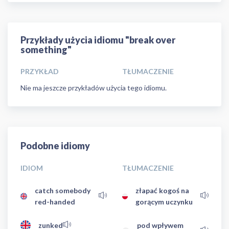
Przykłady użycia idiomu "break over
something"
PRZYKŁAD
TŁUMACZENIE
Nie ma jeszcze przykładów użycia tego idiomu.
Podobne idiomy
IDIOM
TŁUMACZENIE
catch somebody
złapać kogoś na
red-handed
gorącym uczynku
zunked
pod wpływem