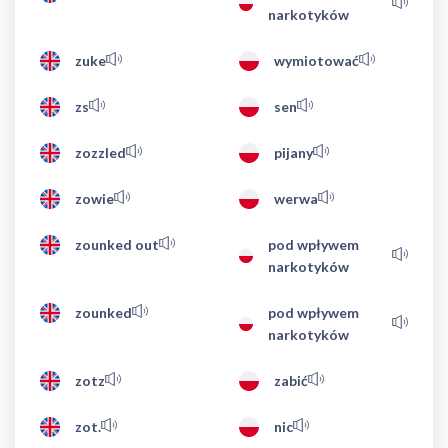
narkotyków
zuke
wymiotować
zs
sen
zozzled
pijany
zowie
werwa
zounked out
pod wpływem
narkotyków
zounked
pod wpływem
narkotyków
zotz
zabić
zot.
nic