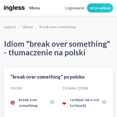
Menu
Logowanie
Idź do aplikacji
Ingless
Idiomy
break over something
Idiom "break over something"
- tłumaczenie na polski
"break over something" po polsku
IDIOM
TŁUMACZENIE
break over
rozbijać się o coś
something
(o falach)