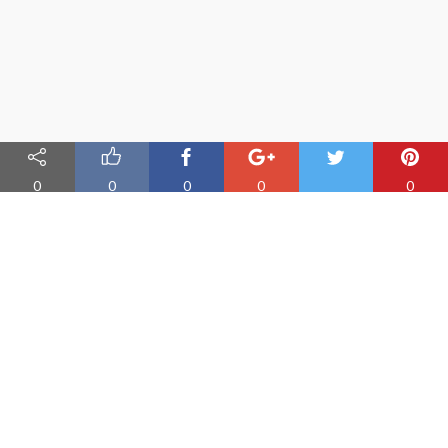
0
0
0
0
0
Nauka angielskiego online
Oferujemy materiały do nauki angielskiego oraz aplikację do