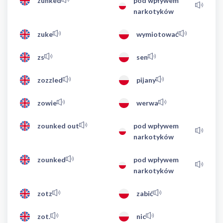
zunked
pod wpływem
narkotyków
zuke
wymiotować
zs
sen
zozzled
pijany
zowie
werwa
zounked out
pod wpływem
narkotyków
zounked
pod wpływem
narkotyków
zotz
zabić
zot.
nic