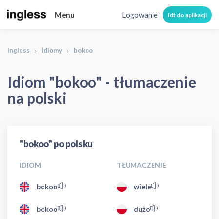
Menu
Logowanie
Idź do aplikacji
Ingless
Idiomy
bokoo
Idiom "bokoo" - tłumaczenie
na polski
"bokoo" po polsku
IDIOM
TŁUMACZENIE
bokoo
wiele
bokoo
dużo