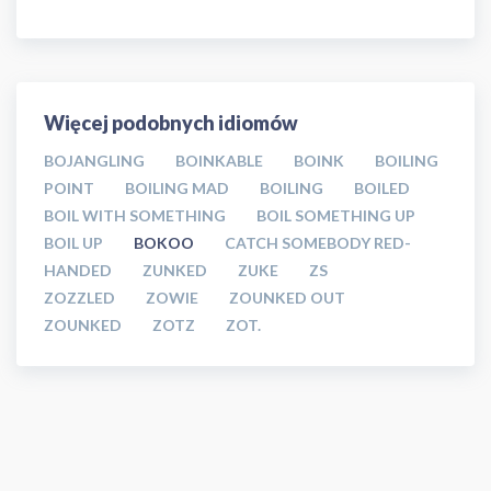
Więcej podobnych idiomów
BOJANGLING
BOINKABLE
BOINK
BOILING
POINT
BOILING MAD
BOILING
BOILED
BOIL WITH SOMETHING
BOIL SOMETHING UP
BOIL UP
BOKOO
CATCH SOMEBODY RED-
HANDED
ZUNKED
ZUKE
ZS
ZOZZLED
ZOWIE
ZOUNKED OUT
ZOUNKED
ZOTZ
ZOT.