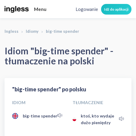
Menu
Logowanie
Idź do aplikacji
Ingless
Idiomy
big-time spender
Idiom "big-time spender" -
tłumaczenie na polski
"big-time spender" po polsku
IDIOM
TŁUMACZENIE
big-time spender
ktoś, kto wydaje
dużo pieniędzy