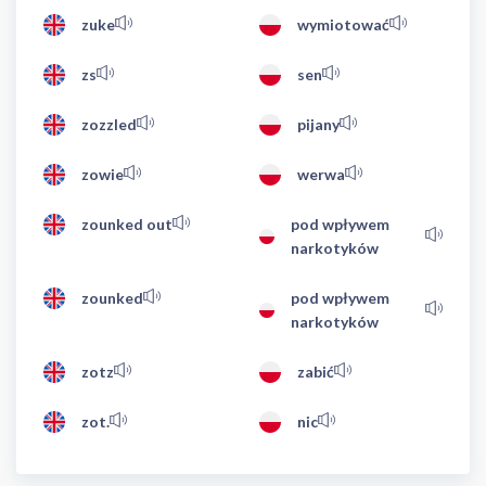
zuke
wymiotować
zs
sen
zozzled
pijany
zowie
werwa
zounked out
pod wpływem
narkotyków
zounked
pod wpływem
narkotyków
zotz
zabić
zot.
nic