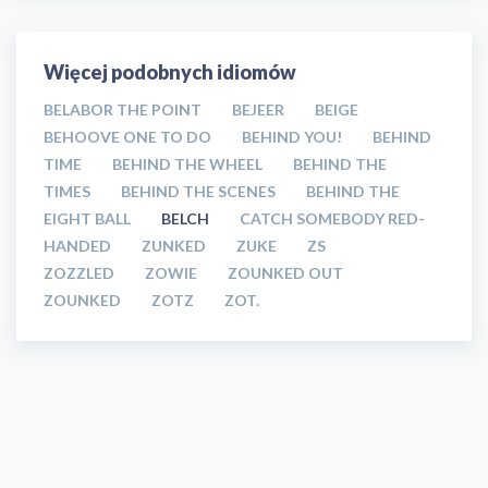
Więcej podobnych idiomów
BELABOR THE POINT
BEJEER
BEIGE
BEHOOVE ONE TO DO
BEHIND YOU!
BEHIND
TIME
BEHIND THE WHEEL
BEHIND THE
TIMES
BEHIND THE SCENES
BEHIND THE
EIGHT BALL
BELCH
CATCH SOMEBODY RED-
HANDED
ZUNKED
ZUKE
ZS
ZOZZLED
ZOWIE
ZOUNKED OUT
ZOUNKED
ZOTZ
ZOT.