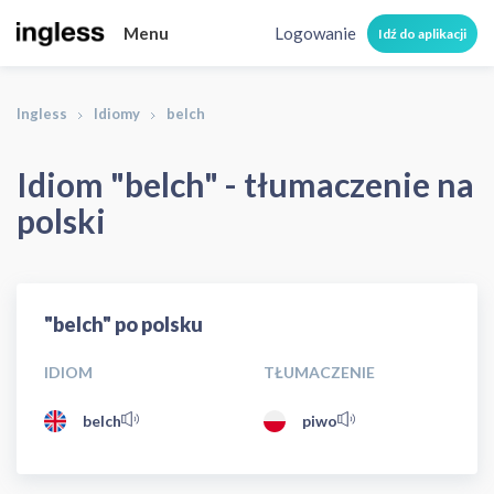
Menu
Logowanie
Idź do aplikacji
Ingless
Idiomy
belch
Idiom "belch" - tłumaczenie na
polski
"belch" po polsku
IDIOM
TŁUMACZENIE
belch
piwo