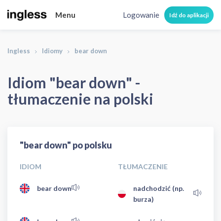
Menu
Logowanie
Idź do aplikacji
Ingless
Idiomy
bear down
Idiom "bear down" -
tłumaczenie na polski
"bear down" po polsku
IDIOM
TŁUMACZENIE
bear down
nadchodzić (np.
burza)