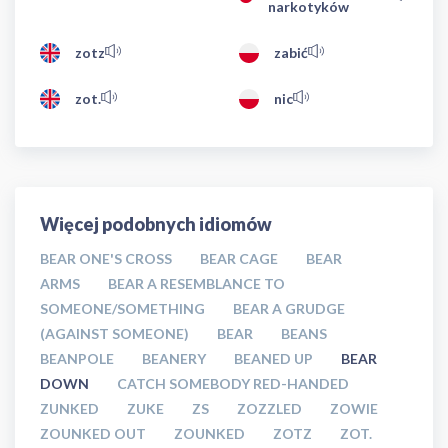
narkotyków
zotz
zabić
zot.
nic
Więcej podobnych idiomów
BEAR ONE'S CROSS
BEAR CAGE
BEAR
ARMS
BEAR A RESEMBLANCE TO
SOMEONE/SOMETHING
BEAR A GRUDGE
(AGAINST SOMEONE)
BEAR
BEANS
BEANPOLE
BEANERY
BEANED UP
BEAR
DOWN
CATCH SOMEBODY RED-HANDED
ZUNKED
ZUKE
ZS
ZOZZLED
ZOWIE
ZOUNKED OUT
ZOUNKED
ZOTZ
ZOT.