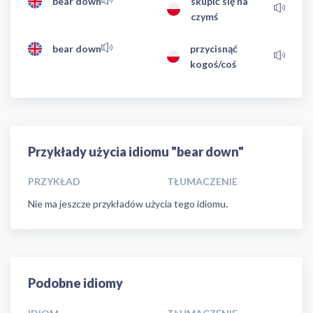
bear down
skupić się na
czymś
bear down
przycisnąć
kogoś/coś
Przykłady użycia idiomu "bear down"
PRZYKŁAD
TŁUMACZENIE
Nie ma jeszcze przykładów użycia tego idiomu.
Podobne idiomy