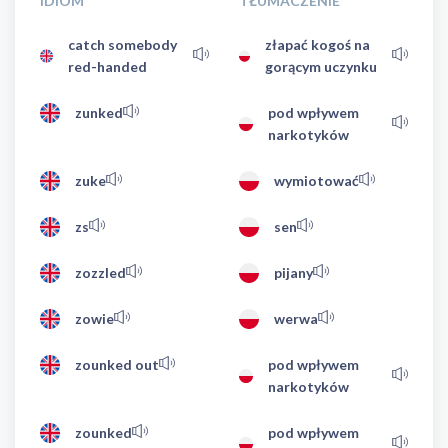
IDIOM
TŁUMACZENIE
catch somebody
złapać kogoś na
red-handed
gorącym uczynku
zunked
pod wpływem
narkotyków
zuke
wymiotować
zs
sen
zozzled
pijany
zowie
werwa
zounked out
pod wpływem
narkotyków
zounked
pod wpływem