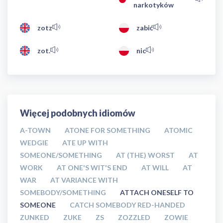
narkotyków
zotz
zabić
zot.
nic
Więcej podobnych idiomów
A-TOWN
ATONE FOR SOMETHING
ATOMIC
WEDGIE
ATE UP WITH
SOMEONE/SOMETHING
AT (THE) WORST
AT
WORK
AT ONE'S WIT'S END
AT WILL
AT
WAR
AT VARIANCE WITH
SOMEBODY/SOMETHING
ATTACH ONESELF TO
SOMEONE
CATCH SOMEBODY RED-HANDED
ZUNKED
ZUKE
ZS
ZOZZLED
ZOWIE