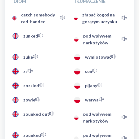
IDIOM
TŁUMACZENIE
catch somebody
złapać kogoś na
red-handed
gorącym uczynku
zunked
pod wpływem
narkotyków
zuke
wymiotować
zs
sen
zozzled
pijany
zowie
werwa
zounked out
pod wpływem
narkotyków
zounked
pod wpływem