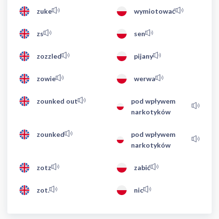
zuke
wymiotować
zs
sen
zozzled
pijany
zowie
werwa
zounked out
pod wpływem
narkotyków
zounked
pod wpływem
narkotyków
zotz
zabić
zot.
nic