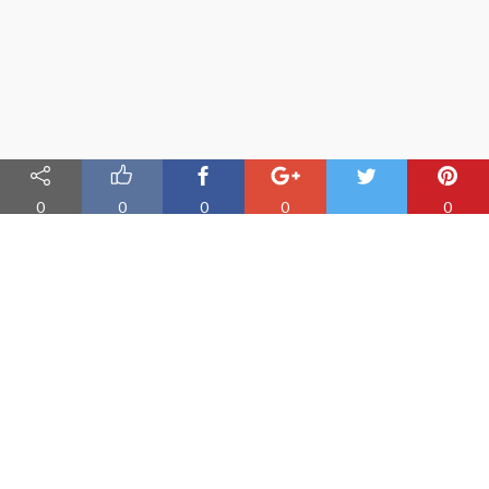
0
0
0
0
0
Nauka angielskiego online