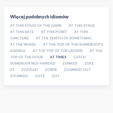
Więcej podobnych idiomów
AT THIS STAGE OF THE GAME
AT THIS STAGE
AT THIS RATE
AT THIS POINT
AT THIS
JUNCTURE
AT THE ZENITH OF SOMETHING
AT THE WHEEL
AT THE TOP OF THE/SOMEBODY'S
AGENDA
AT THE TOP OF THE LADDER
AT THE
TOP OF THE HOUR
AT TIMES
CATCH
SOMEBODY RED-HANDED
ZUNKED
ZUKE
ZS
ZOZZLED
ZOWIE
ZOUNKED OUT
ZOUNKED
ZOTZ
ZOT.