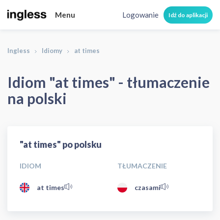
Menu
Logowanie
Idź do aplikacji
Ingless
Idiomy
at times
Idiom "at times" - tłumaczenie
na polski
"at times" po polsku
IDIOM
TŁUMACZENIE
at times
czasami