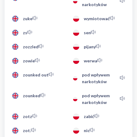
narkotyków
zuke
wymiotować
zs
sen
zozzled
pijany
zowie
werwa
zounked out
pod wpływem
narkotyków
zounked
pod wpływem
narkotyków
zotz
zabić
zot.
nic