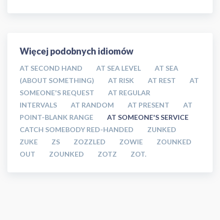
Więcej podobnych idiomów
AT SECOND HAND
AT SEA LEVEL
AT SEA
(ABOUT SOMETHING)
AT RISK
AT REST
AT
SOMEONE'S REQUEST
AT REGULAR
INTERVALS
AT RANDOM
AT PRESENT
AT
POINT-BLANK RANGE
AT SOMEONE'S SERVICE
CATCH SOMEBODY RED-HANDED
ZUNKED
ZUKE
ZS
ZOZZLED
ZOWIE
ZOUNKED
OUT
ZOUNKED
ZOTZ
ZOT.