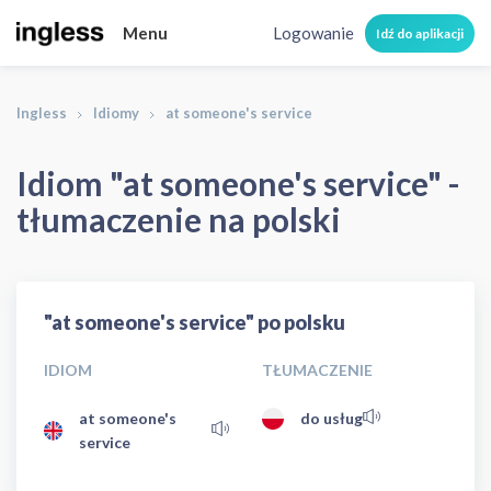
Menu
Logowanie
Idź do aplikacji
Ingless
Idiomy
at someone's service
Idiom "at someone's service" -
tłumaczenie na polski
"at someone's service" po polsku
IDIOM
TŁUMACZENIE
at someone's
do usług
service