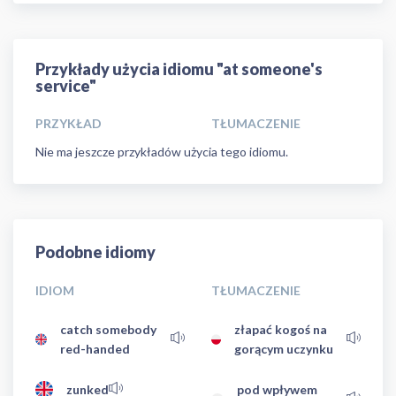
Przykłady użycia idiomu "at someone's
service"
PRZYKŁAD
TŁUMACZENIE
Nie ma jeszcze przykładów użycia tego idiomu.
Podobne idiomy
IDIOM
TŁUMACZENIE
catch somebody
złapać kogoś na
red-handed
gorącym uczynku
zunked
pod wpływem