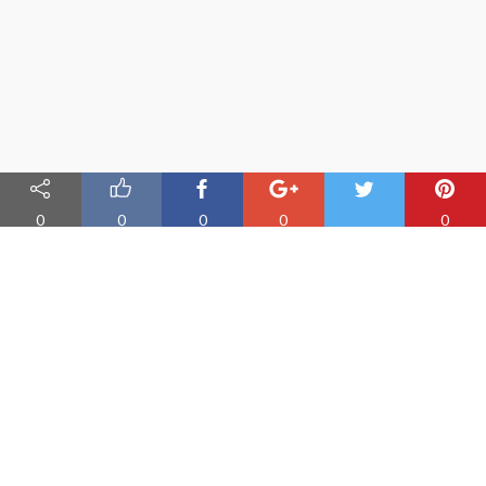
0
0
0
0
0
Nauka angielskiego online