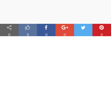
0
0
0
0
0
Nauka angielskiego online
Oferujemy materiały do nauki angielskiego oraz aplikację do
efektywnej nauki słówek