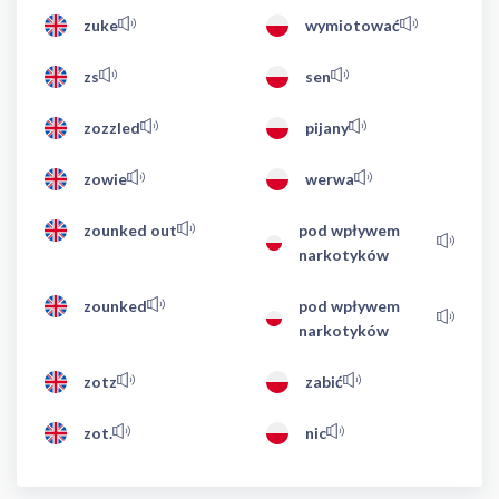
zuke
wymiotować
zs
sen
zozzled
pijany
zowie
werwa
zounked out
pod wpływem
narkotyków
zounked
pod wpływem
narkotyków
zotz
zabić
zot.
nic