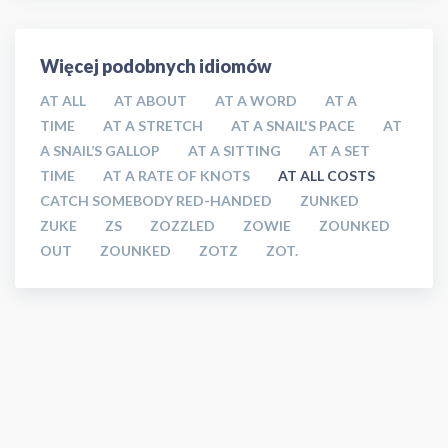
Więcej podobnych idiomów
AT ALL
AT ABOUT
AT A WORD
AT A
TIME
AT A STRETCH
AT A SNAIL'S PACE
AT
A SNAIL’S GALLOP
AT A SITTING
AT A SET
TIME
AT A RATE OF KNOTS
AT ALL COSTS
CATCH SOMEBODY RED-HANDED
ZUNKED
ZUKE
ZS
ZOZZLED
ZOWIE
ZOUNKED
OUT
ZOUNKED
ZOTZ
ZOT.