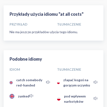
Przykłady użycia idiomu "at all costs"
PRZYKŁAD
TŁUMACZENIE
Nie ma jeszcze przykładów użycia tego idiomu.
Podobne idiomy
IDIOM
TŁUMACZENIE
catch somebody
złapać kogoś na
red-handed
gorącym uczynku
zunked
pod wpływem
narkotyków