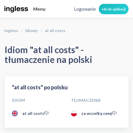
Menu
Logowanie
Idź do aplikacji
Ingless
Idiomy
at all costs
Idiom "at all costs" -
tłumaczenie na polski
"at all costs" po polsku
IDIOM
TŁUMACZENIE
at all costs
za wszelką cenę