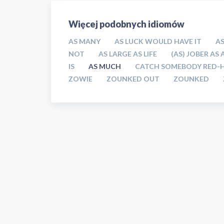
Więcej podobnych idiomów
AS MANY
AS LUCK WOULD HAVE IT
AS
NOT
AS LARGE AS LIFE
(AS) JOBER AS
IS
AS MUCH
CATCH SOMEBODY RED-
ZOWIE
ZOUNKED OUT
ZOUNKED