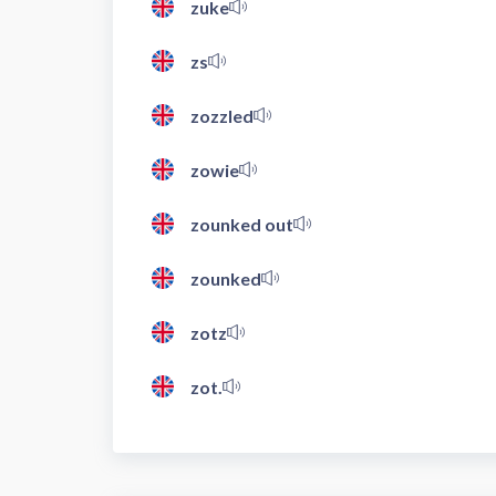
zuke
zs
zozzled
zowie
zounked out
zounked
zotz
zot.