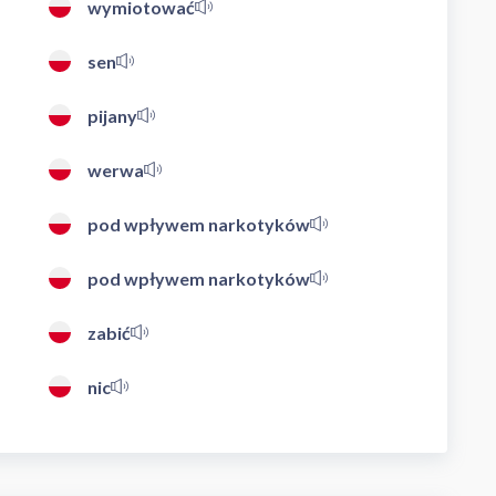
wymiotować
sen
pijany
werwa
pod wpływem narkotyków
pod wpływem narkotyków
zabić
nic