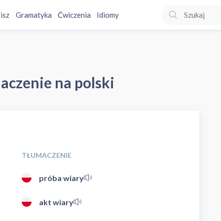
isz
Gramatyka
Ćwiczenia
Idiomy
maczenie na polski
TŁUMACZENIE
próba wiary
akt wiary