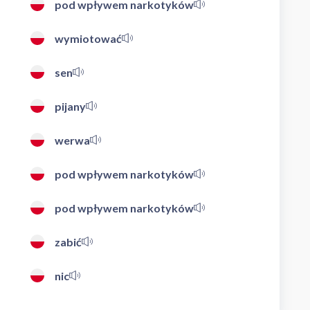
pod wpływem narkotyków
wymiotować
sen
pijany
werwa
pod wpływem narkotyków
pod wpływem narkotyków
zabić
nic