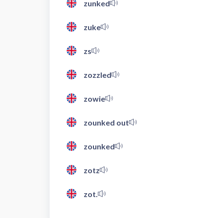
zunked
zuke
zs
zozzled
zowie
zounked out
zounked
zotz
zot.