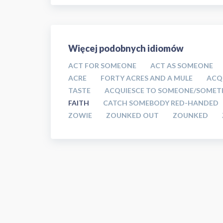
Więcej podobnych idiomów
ACT FOR SOMEONE
ACT AS SOMEONE
ACRE
FORTY ACRES AND A MULE
ACQ
TASTE
ACQUIESCE TO SOMEONE/SOMET
FAITH
CATCH SOMEBODY RED-HANDED
ZOWIE
ZOUNKED OUT
ZOUNKED