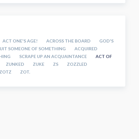
ACT ONE'S AGE!
ACROSS THE BOARD
GOD'S
UIT SOMEONE OF SOMETHING
ACQUIRED
HING
SCRAPE UP AN ACQUAINTANCE
ACT OF
ZUNKED
ZUKE
ZS
ZOZZLED
ZOTZ
ZOT.