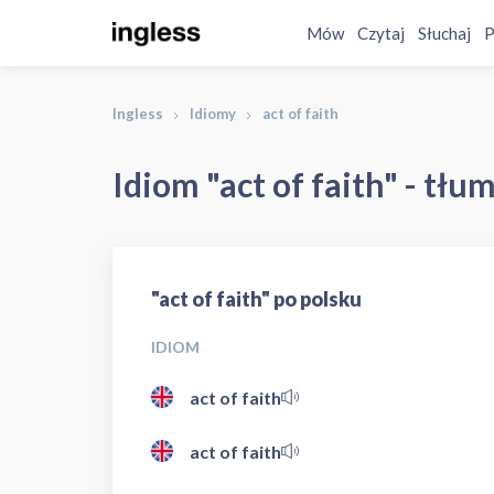
Mów
Czytaj
Słuchaj
P
Ingless
Idiomy
act of faith
Idiom "act of faith" - tłu
"act of faith" po polsku
IDIOM
act of faith
act of faith