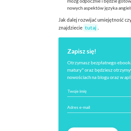
mózg odpocznie i będzie gotowy
nowych aspektów języka angiel
Jak dalej rozwijać umiejętność cz
znajdziecie
tutaj
.
Zapisz się!
Otrzymasz bezpłatnego ebook
matury" oraz będziesz otrzym
nowościach na blogu oraz w apli
Twoje imię
Adres e-mail