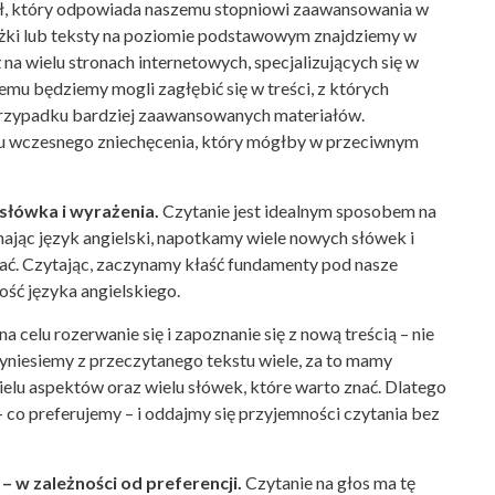
ał, który odpowiada naszemu stopniowi zaawansowania w
ki lub teksty na poziomie podstawowym znajdziemy w
 na wielu stronach internetowych, specjalizujących się w
 temu będziemy mogli zagłębić się w treści, z których
 przypadku bardziej zaawansowanych materiałów.
u wczesnego zniechęcenia, który mógłby w przeciwnym
łówka i wyrażenia.
Czytanie jest idealnym sposobem na
jąc język angielski, napotkamy wiele nowych słówek i
ać. Czytając, zaczynamy kłaść fundamenty pod nasze
ość języka angielskiego.
a celu rozerwanie się i zapoznanie się z nową treścią – nie
 wyniesiemy z przeczytanego tekstu wiele, za to mamy
ielu aspektów oraz wielu słówek, które warto znać. Dlatego
– co preferujemy – i oddajmy się przyjemności czytania bez
– w zależności od preferencji.
Czytanie na głos ma tę