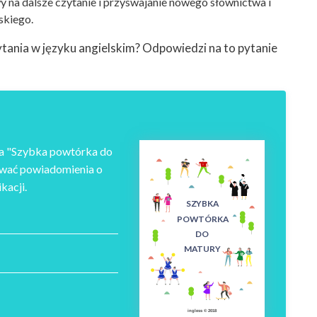
 na dalsze czytanie i przyswajanie nowego słownictwa i
skiego.
ytania w języku angielskim? Odpowiedzi na to pytanie
a "Szybka powtórka do
ywać powiadomienia o
kacji.
SZYBKA
POWTÓRKA
DO
MATURY
ingless © 2018