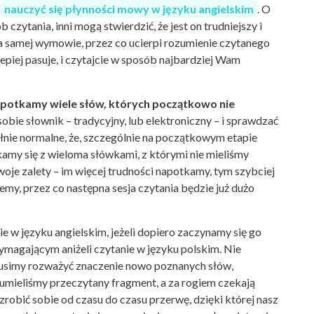
e
nauczyć się płynności mowy w języku angielskim
. O
b czytania, inni mogą stwierdzić, że jest on trudniejszy i
 samej wymowie, przez co ucierpi rozumienie czytanego
epiej pasuje, i czytajcie w sposób najbardziej Wam
 napotkamy wiele słów, których początkowo nie
obie słownik – tradycyjny, lub elektroniczny – i sprawdzać
nie normalne, że, szczególnie na początkowym etapie
kamy się z wieloma słówkami, z którymi nie mieliśmy
woje zalety – im więcej trudności napotkamy, tym szybciej
jemy, przez co następna sesja czytania będzie już dużo
e w języku angielskim, jeżeli dopiero zaczynamy się go
ymagającym aniżeli czytanie w języku polskim. Nie
 musimy rozważyć znaczenie nowo poznanych słów,
umieliśmy przeczytany fragment, a za rogiem czekają
zrobić sobie od czasu do czasu przerwę, dzięki której nasz