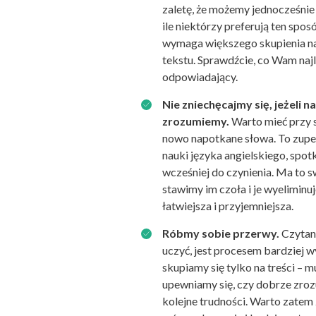
zaletę, że możemy jednocześni
ile niektórzy preferują ten sposó
wymaga większego skupienia na
tekstu. Sprawdźcie, co Wam najl
odpowiadający.
Nie zniechęcajmy się, jeżeli
zrozumiemy.
Warto mieć przy s
nowo napotkane słowa. To zupeł
nauki języka angielskiego, spot
wcześniej do czynienia. Ma to s
stawimy im czoła i je wyeliminu
łatwiejsza i przyjemniejsza.
Róbmy sobie przerwy.
Czytani
uczyć, jest procesem bardziej w
skupiamy się tylko na treści –
upewniamy się, czy dobrze zroz
kolejne trudności. Warto zatem 