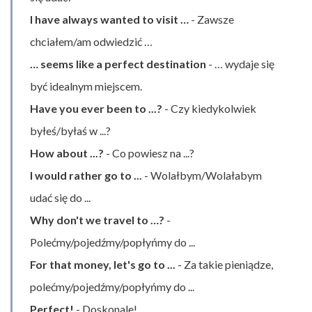
I have always wanted to visit …
- Zawsze
chciałem/am odwiedzić …
… seems like a perfect destination
- … wydaje się
być idealnym miejscem.
Have you ever been to ...?
- Czy kiedykolwiek
byłeś/byłaś w ...?
How about ...?
- Co powiesz na ...?
I would rather go to ...
- Wolałbym/Wolałabym
udać się do ...
Why don't we travel to …?
-
Polećmy/pojedźmy/popłyńmy do ...
For that money, let's go to ...
- Za takie pieniądze,
polećmy/pojedźmy/popłyńmy do ...
Perfect!
- Doskonale!