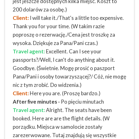
jest jeszcze dostępnych kilka miejsc. Koszt to
200 dolarów za osobę.)
Client:
I will take it./That's a little too expensive.
Thank you for your time. (W takim razie
poproszę o rezerwację./Cena jest troszkę za
wysoka. Dziękuje za Pana/Pani czas.)
Travel agent:
Excellent. Can I see your
passports?/Well, I can't do anything about it.
Goodbye. (Świetnie. Mogę prosić o paszport
Pana/Pani i osoby towarzyszącej?/ Cóż, nie mogę
nic z tym zrobić. Do widzenia.)
Client:
Here you are. (Proszę bardzo.)
After five minutes -
Po pięciu minutach
Travel agent:
Alright. The seats have been
booked. Here are are the flight details. (W
porządku. Miejsca w samolocie zostały
zarezerwowane. Tutaj znajdują się wszystkie