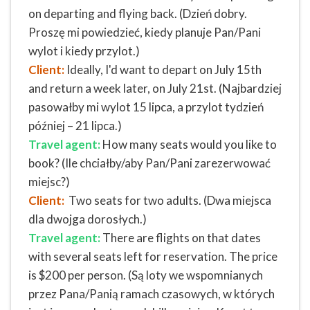
on departing and flying back. (Dzień dobry.
Proszę mi powiedzieć, kiedy planuje Pan/Pani
wylot i kiedy przylot.)
Client:
Ideally, I'd want to depart on July 15th
and return a week later, on July 21st. (Najbardziej
pasowałby mi wylot 15 lipca, a przylot tydzień
później – 21 lipca.)
Travel agent:
How many seats would you like to
book? (Ile chciałby/aby Pan/Pani zarezerwować
miejsc?)
Client:
Two seats for two adults. (Dwa miejsca
dla dwojga dorosłych.)
Travel agent:
There are flights on that dates
with several seats left for reservation. The price
is $200 per person. (Są loty we wspomnianych
przez Pana/Panią ramach czasowych, w których