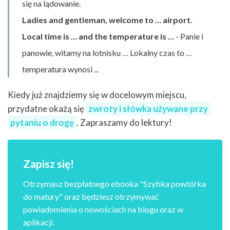
się na lądowanie.
Ladies and gentleman, welcome to … airport.
Local time is … and the temperature is …
- Panie i
panowie, witamy na lotnisku … Lokalny czas to …
temperatura wynosi ...
Kiedy już znajdziemy się w docelowym miejscu,
przydatne okażą się
zwroty i słówka używane przy
pytaniu o drogę
. Zapraszamy do lektury!
Zapisz się!
Otrzymasz bezpłatnego ebooka "Szybka powtórka
do matury" oraz będziesz otrzymywać
powiadomienia o nowościach na blogu oraz w
aplikacji.