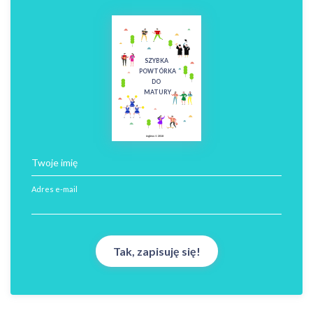
SZYBKA
POWTÓRKA
DO
MATURY
ingless © 2018
Twoje imię
Adres e-mail