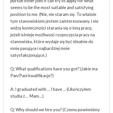
pursue other jobs if can try to apply for what
seems to be the most suitable and satisfying
position to me. (Nie, nie staram się. To właśnie
tym stanowiskiem jestem zainteresowany, i nie
widzę konieczności starania się o inną pracę,
jeżeli istnieje możliwość rozpoczęcia pracy na
stanowisku, które wydaje się być idealnie do
mnie pasujące i najbardziej mnie
satysfakcjonujące.)
Q: What qualifications have you got? (Jakie ma
Pan/Pani kwalifikacje?)
A: I graduated with … I have … (Ukończyłem
studia z... Mam...)
Q: Why should we hire you? (Czemu powinniśmy