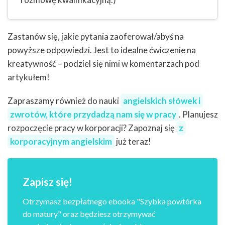
Zastanów się, jakie pytania zaoferował/abyś na
powyższe odpowiedzi. Jest to idealne ćwiczenie na
kreatywność – podziel się nimi w komentarzach pod
artykułem!
Zapraszamy również do nauki
angielskich słówek i
zwrotów, które przydadzą nam się w pracy
. Planujesz
rozpoczęcie pracy w korporacji? Zapoznaj się
z
korporacyjnym angielskim
już teraz!
Zapisz się!
Otrzymasz bezpłatnego ebooka "Szybka powtórka
do matury" oraz będziesz otrzymywać