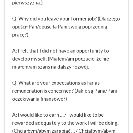
pierwszyzna.)
Q: Why did you leave your former job? (Dlaczego
opuścił Pan/opuściła Pani swoją poprzednią
pracę?)
A: I felt that I did not have an opportunity to
develop myself. (Miałem/am poczucie, że nie
miałem/am szans na dalszy rozwój.
Q: What are your expectations as far as
remuneration is concerned? (Jakie są Pana/Pani
oczekiwania finansowe?)
A: I would like to earn … / I would like to be
rewarded adequately to the work I will be doing.
(Chciałbym/abym zarabiać … / Chciałbym/abym