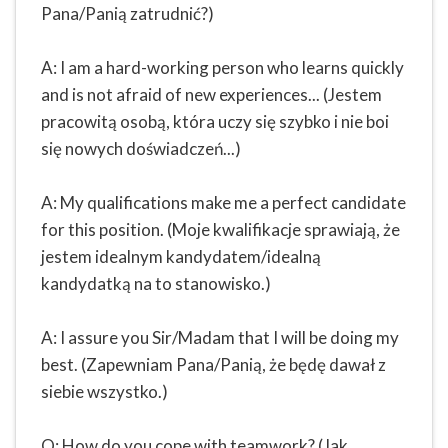
Pana/Panią zatrudnić?)
A: I am a hard-working person who learns quickly
and is not afraid of new experiences... (Jestem
pracowitą osobą, która uczy się szybko i nie boi
się nowych doświadczeń...)
A: My qualifications make me a perfect candidate
for this position. (Moje kwalifikacje sprawiają, że
jestem idealnym kandydatem/idealną
kandydatką na to stanowisko.)
A: I assure you Sir/Madam that I will be doing my
best. (Zapewniam Pana/Panią, że będę dawał z
siebie wszystko.)
Q: How do you cope with teamwork? (Jak