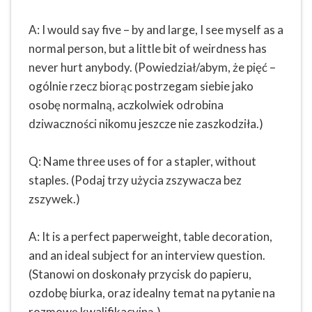
A: I would say five – by and large, I see myself as a
normal person, but a little bit of weirdness has
never hurt anybody. (Powiedział/abym, że pięć –
ogólnie rzecz biorąc postrzegam siebie jako
osobę normalną, aczkolwiek odrobina
dziwaczności nikomu jeszcze nie zaszkodziła.)
Q: Name three uses of for a stapler, without
staples. (Podaj trzy użycia zszywacza bez
zszywek.)
A: It is a perfect paperweight, table decoration,
and an ideal subject for an interview question.
(Stanowi on doskonały przycisk do papieru,
ozdobę biurka, oraz idealny temat na pytanie na
rozmowę kwalifikacyjną.)