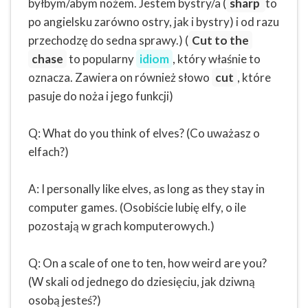
byłbym/abym nożem. Jestem bystry/a (
sharp
to
po angielsku zarówno ostry, jak i bystry) i od razu
przechodzę do sedna sprawy.) (
Cut to the
chase
to popularny
idiom
, który właśnie to
oznacza. Zawiera on również słowo
cut
, które
pasuje do noża i jego funkcji)
Q: What do you think of elves? (Co uważasz o
elfach?)
A: I personally like elves, as long as they stay in
computer games. (Osobiście lubię elfy, o ile
pozostają w grach komputerowych.)
Q: On a scale of one to ten, how weird are you?
(W skali od jednego do dziesięciu, jak dziwną
osobą jesteś?)