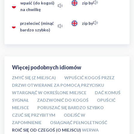
wpaść (do kogoś)
zip by
na chwilkę
przelecieć (minąć
zip by
bardzo szybko)
Więcej podobnych idiomów
ZMYĆ SIĘ (Z MIEJSCA)
WPUŚCIĆ KOGOŚ PRZEZ
DRZWI OTWIERANE ZA POMOCĄ PRZYCISKU
WTARGNĄĆ W OKREŚLONE MIEJSCE
DAĆ KOMUŚ
SYGNAŁ
ZADZWONIĆ DO KOGOŚ
OPUŚCIĆ
MIEJSCE
PORUSZAĆ SIĘ BARDZO SZYBKO
CZUĆ SIĘ PRZYBITYM
ODEJŚĆ W
ZAPOMNIENIE
OSIĄGNĄĆ PEŁNOLETNOŚĆ
ROIĆ SIĘ OD CZEGOŚ (O MIEJSCU)
WERWA