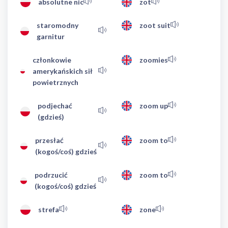
absolutne nic
zot
staromodny
zoot suit
garnitur
członkowie
zoomies
amerykańskich sił
powietrznych
podjechać
zoom up
(gdzieś)
przesłać
zoom to
(kogoś/coś) gdzieś
podrzucić
zoom to
(kogoś/coś) gdzieś
strefa
zone