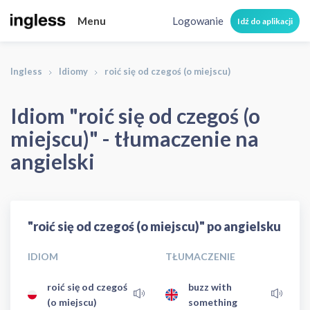
Menu
Logowanie
Idź do aplikacji
Ingless
Idiomy
roić się od czegoś (o miejscu)
Idiom "roić się od czegoś (o
miejscu)" - tłumaczenie na
angielski
"roić się od czegoś (o miejscu)" po angielsku
IDIOM
TŁUMACZENIE
roić się od czegoś
buzz with
(o miejscu)
something