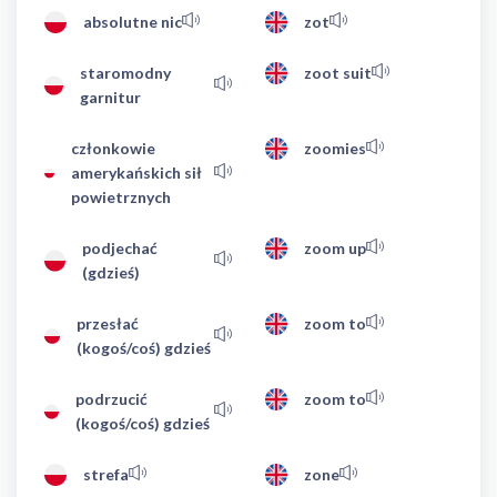
absolutne nic
zot
staromodny
zoot suit
garnitur
członkowie
zoomies
amerykańskich sił
powietrznych
podjechać
zoom up
(gdzieś)
przesłać
zoom to
(kogoś/coś) gdzieś
podrzucić
zoom to
(kogoś/coś) gdzieś
strefa
zone