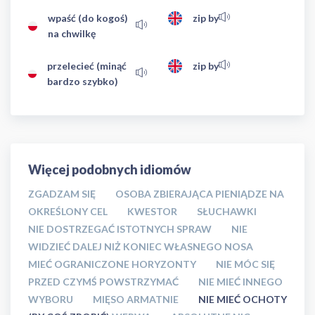
wpaść (do kogoś)
zip by
na chwilkę
przelecieć (minąć
zip by
bardzo szybko)
Więcej podobnych idiomów
ZGADZAM SIĘ
OSOBA ZBIERAJĄCA PIENIĄDZE NA
OKREŚLONY CEL
KWESTOR
SŁUCHAWKI
NIE DOSTRZEGAĆ ISTOTNYCH SPRAW
NIE
WIDZIEĆ DALEJ NIŻ KONIEC WŁASNEGO NOSA
MIEĆ OGRANICZONE HORYZONTY
NIE MÓC SIĘ
PRZED CZYMŚ POWSTRZYMAĆ
NIE MIEĆ INNEGO
WYBORU
MIĘSO ARMATNIE
NIE MIEĆ OCHOTY