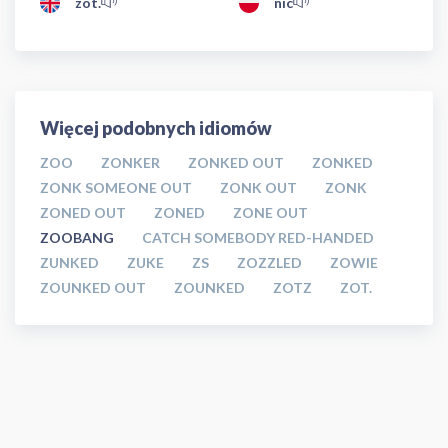
zot.
nic
Więcej podobnych idiomów
ZOO
ZONKER
ZONKED OUT
ZONKED
ZONK SOMEONE OUT
ZONK OUT
ZONK
ZONED OUT
ZONED
ZONE OUT
ZOOBANG
CATCH SOMEBODY RED-HANDED
ZUNKED
ZUKE
ZS
ZOZZLED
ZOWIE
ZOUNKED OUT
ZOUNKED
ZOTZ
ZOT.