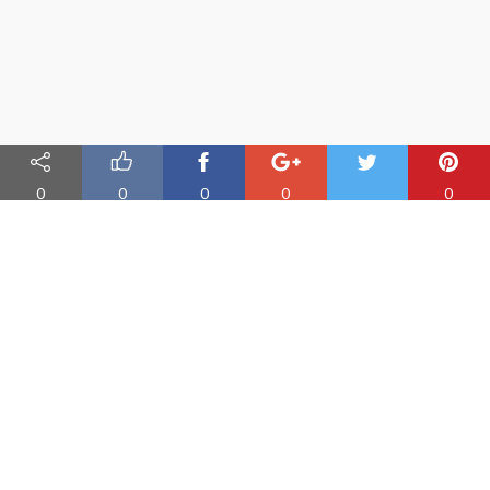
0
0
0
0
0
Nauka angielskiego online
Oferujemy materiały do nauki angielskiego oraz aplikację do