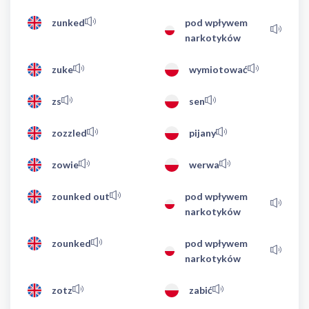
zunked
pod wpływem
narkotyków
zuke
wymiotować
zs
sen
zozzled
pijany
zowie
werwa
zounked out
pod wpływem
narkotyków
zounked
pod wpływem
narkotyków
zotz
zabić