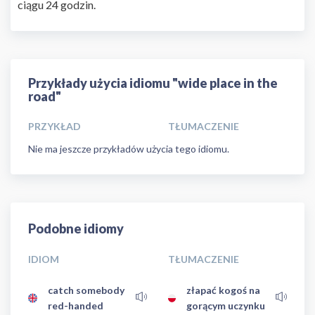
ciągu 24 godzin.
Przykłady użycia idiomu "wide place in the
road"
PRZYKŁAD
TŁUMACZENIE
Nie ma jeszcze przykładów użycia tego idiomu.
Podobne idiomy
IDIOM
TŁUMACZENIE
catch somebody
złapać kogoś na
red-handed
gorącym uczynku