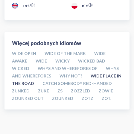
zot.
nic
Więcej podobnych idiomów
WIDE OPEN
WIDE OF THE MARK
WIDE
AWAKE
WIDE
WICKY
WICKED BAD
WICKED
WHYS AND WHEREFORES OF
WHYS
AND WHEREFORES
WHY NOT?
WIDE PLACE IN
THE ROAD
CATCH SOMEBODY RED-HANDED
ZUNKED
ZUKE
ZS
ZOZZLED
ZOWIE
ZOUNKED OUT
ZOUNKED
ZOTZ
ZOT.