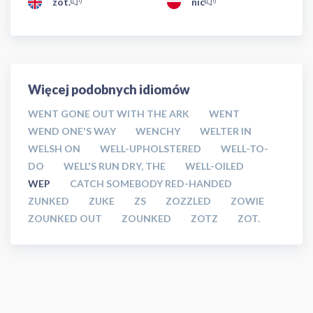
zot.
nic
Więcej podobnych idiomów
WENT GONE OUT WITH THE ARK
WENT
WEND ONE'S WAY
WENCHY
WELTER IN
WELSH ON
WELL-UPHOLSTERED
WELL-TO-
DO
WELL'S RUN DRY, THE
WELL-OILED
WEP
CATCH SOMEBODY RED-HANDED
ZUNKED
ZUKE
ZS
ZOZZLED
ZOWIE
ZOUNKED OUT
ZOUNKED
ZOTZ
ZOT.