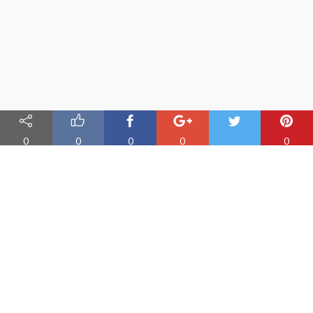
0
0
0
0
0
Nauka angielskiego online