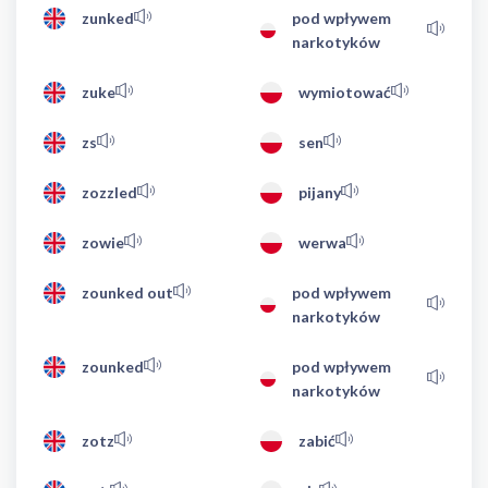
zunked
pod wpływem
narkotyków
zuke
wymiotować
zs
sen
zozzled
pijany
zowie
werwa
zounked out
pod wpływem
narkotyków
zounked
pod wpływem
narkotyków
zotz
zabić