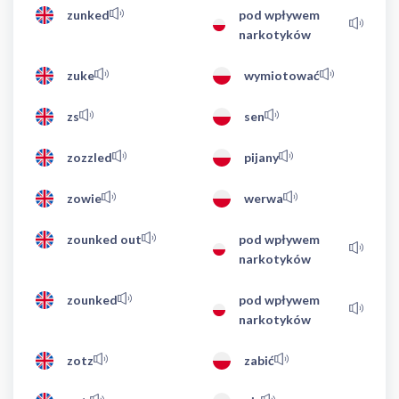
zunked
pod wpływem
narkotyków
zuke
wymiotować
zs
sen
zozzled
pijany
zowie
werwa
zounked out
pod wpływem
narkotyków
zounked
pod wpływem
narkotyków
zotz
zabić