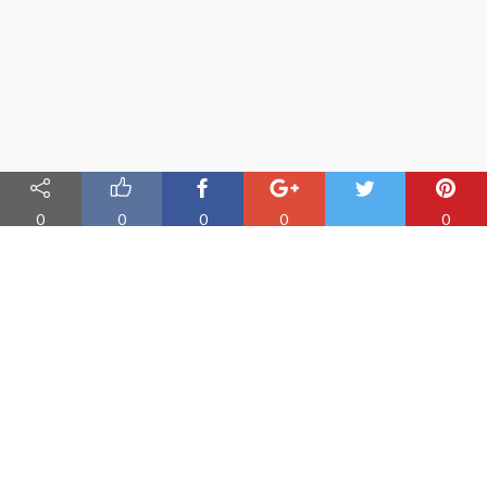
0
0
0
0
0
Nauka angielskiego online