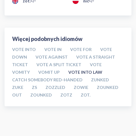
zot.
nic
Więcej podobnych idiomów
VOTE INTO
VOTE IN
VOTE FOR
VOTE
DOWN
VOTE AGAINST
VOTE A STRAIGHT
TICKET
VOTE A SPLIT TICKET
VOTE
VOMITY
VOMIT UP
VOTE INTO LAW
CATCH SOMEBODY RED-HANDED
ZUNKED
ZUKE
ZS
ZOZZLED
ZOWIE
ZOUNKED
OUT
ZOUNKED
ZOTZ
ZOT.