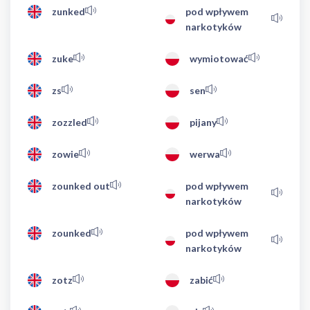
zunked
pod wpływem
narkotyków
zuke
wymiotować
zs
sen
zozzled
pijany
zowie
werwa
zounked out
pod wpływem
narkotyków
zounked
pod wpływem
narkotyków
zotz
zabić