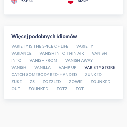
zot.
nic
Więcej podobnych idiomów
VARIETY IS THE SPICE OF LIFE
VARIETY
VARIANCE
VANISH INTO THIN AIR
VANISH
INTO
VANISH FROM
VANISH AWAY
VANISH
VANILLA
VAMP UP
VARIETY STORE
CATCH SOMEBODY RED-HANDED
ZUNKED
ZUKE
ZS
ZOZZLED
ZOWIE
ZOUNKED
OUT
ZOUNKED
ZOTZ
ZOT.