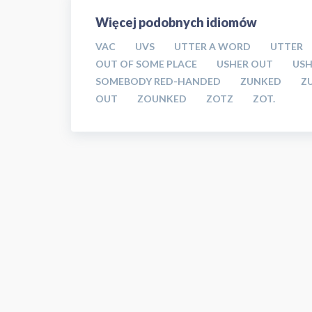
Więcej podobnych idiomów
VAC
UVS
UTTER A WORD
UTTER
OUT OF SOME PLACE
USHER OUT
USH
SOMEBODY RED-HANDED
ZUNKED
Z
OUT
ZOUNKED
ZOTZ
ZOT.