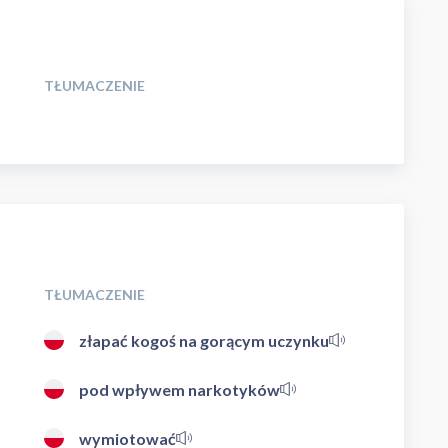
TŁUMACZENIE
TŁUMACZENIE
złapać kogoś na gorącym uczynku
pod wpływem narkotyków
wymiotować