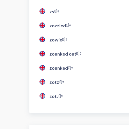
zs
zozzled
zowie
zounked out
zounked
zotz
zot.