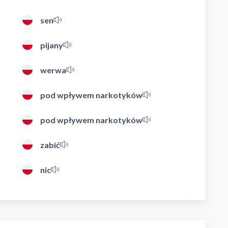
sen
pijany
werwa
pod wpływem narkotyków
pod wpływem narkotyków
zabić
nic