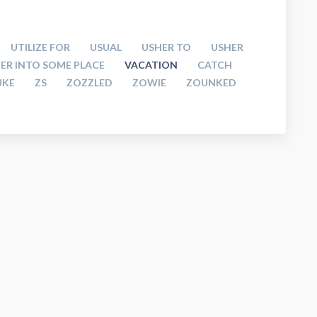
UTILIZE FOR
USUAL
USHER TO
USHER
ER INTO SOME PLACE
VACATION
CATCH
UKE
ZS
ZOZZLED
ZOWIE
ZOUNKED