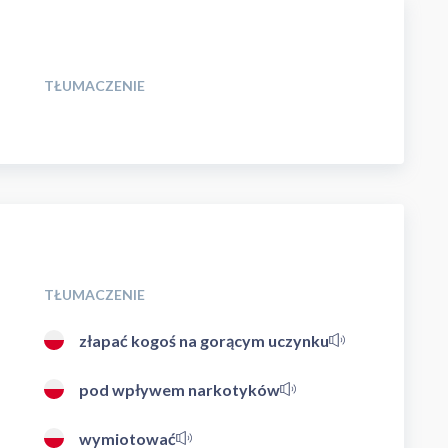
TŁUMACZENIE
TŁUMACZENIE
złapać kogoś na gorącym uczynku
pod wpływem narkotyków
wymiotować