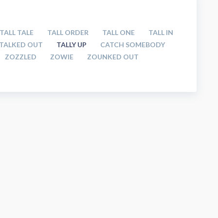
TALL TALE
TALL ORDER
TALL ONE
TALL IN
TALKED OUT
TALLY UP
CATCH SOMEBODY
ZOZZLED
ZOWIE
ZOUNKED OUT