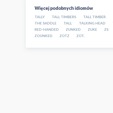
Więcej podobnych idiomów
TALLY
TALL TIMBERS
TALL TIMBER
THE SADDLE
TALL
TALKING HEAD
RED-HANDED
ZUNKED
ZUKE
ZS
ZOUNKED
ZOTZ
ZOT.