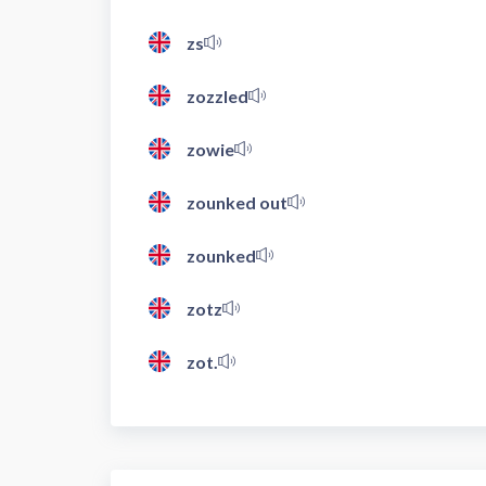
zs
zozzled
zowie
zounked out
zounked
zotz
zot.