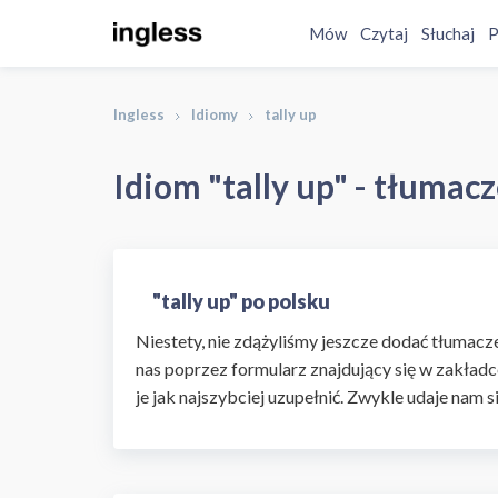
Mów
Czytaj
Słuchaj
P
Ingless
Idiomy
tally up
Idiom "tally up" - tłumacz
"tally up" po polsku
Niestety, nie zdążyliśmy jeszcze dodać tłumaczen
nas poprzez formularz znajdujący się w zakładc
je jak najszybciej uzupełnić. Zwykle udaje nam s