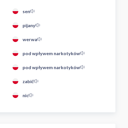
sen
pijany
werwa
pod wpływem narkotyków
pod wpływem narkotyków
zabić
nic