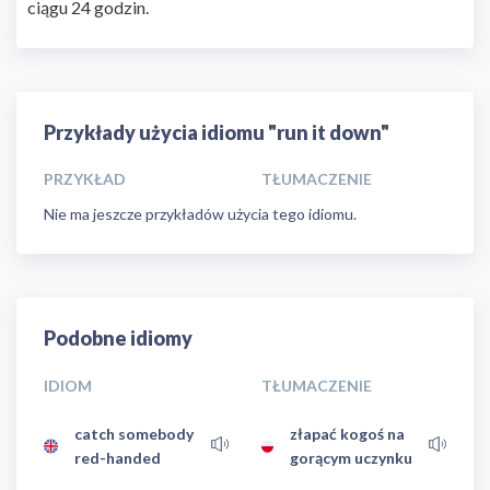
ciągu 24 godzin.
Przykłady użycia idiomu "run it down"
PRZYKŁAD
TŁUMACZENIE
Nie ma jeszcze przykładów użycia tego idiomu.
Podobne idiomy
IDIOM
TŁUMACZENIE
catch somebody
złapać kogoś na
red-handed
gorącym uczynku