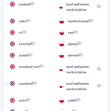
zunked
pod wpływem
narkotyków
zuke
wymiotować
zs
sen
zozzled
pijany
zowie
werwa
zounked out
pod wpływem
narkotyków
zounked
pod wpływem
narkotyków
zotz
zabić