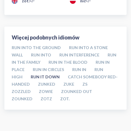
zot.
nic
Więcej podobnych idiomów
RUN INTO THE GROUND
RUN INTO A STONE
WALL
RUN INTO
RUN INTERFERENCE
RUN
IN THE FAMILY
RUN IN THE BLOOD
RUN IN
PLACE
RUN IN CIRCLES
RUN IN
RUN
HIGH
RUN IT DOWN
CATCH SOMEBODY RED-
HANDED
ZUNKED
ZUKE
ZS
ZOZZLED
ZOWIE
ZOUNKED OUT
ZOUNKED
ZOTZ
ZOT.