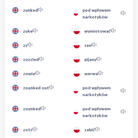
zunked
pod wpływem
narkotyków
zuke
wymiotować
zs
sen
zozzled
pijany
zowie
werwa
zounked out
pod wpływem
narkotyków
zounked
pod wpływem
narkotyków
zotz
zabić