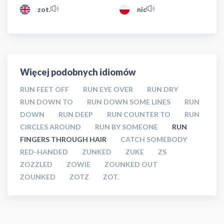
zot.
nic
Więcej podobnych idiomów
RUN FEET OFF
RUN EYE OVER
RUN DRY
RUN DOWN TO
RUN DOWN SOME LINES
RUN
DOWN
RUN DEEP
RUN COUNTER TO
RUN
CIRCLES AROUND
RUN BY SOMEONE
RUN
FINGERS THROUGH HAIR
CATCH SOMEBODY
RED-HANDED
ZUNKED
ZUKE
ZS
ZOZZLED
ZOWIE
ZOUNKED OUT
ZOUNKED
ZOTZ
ZOT.