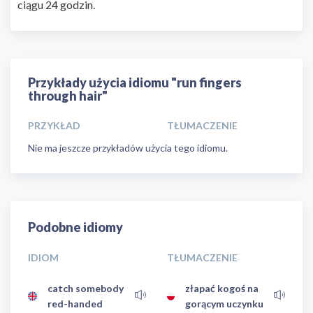
ciągu 24 godzin.
Przykłady użycia idiomu "run fingers
through hair"
PRZYKŁAD
TŁUMACZENIE
Nie ma jeszcze przykładów użycia tego idiomu.
Podobne idiomy
IDIOM
TŁUMACZENIE
catch somebody
złapać kogoś na
red-handed
gorącym uczynku