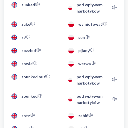
zunked
pod wpływem
narkotyków
zuke
wymiotować
zs
sen
zozzled
pijany
zowie
werwa
zounked out
pod wpływem
narkotyków
zounked
pod wpływem
narkotyków
zotz
zabić