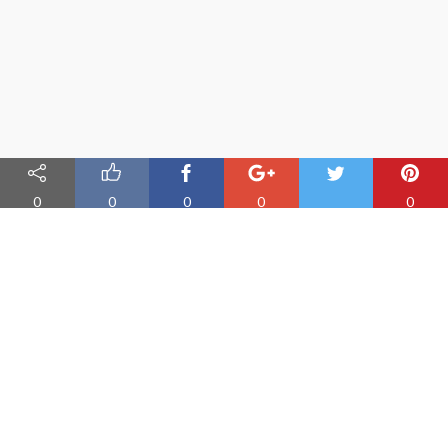
0
0
0
0
0
Nauka angielskiego online