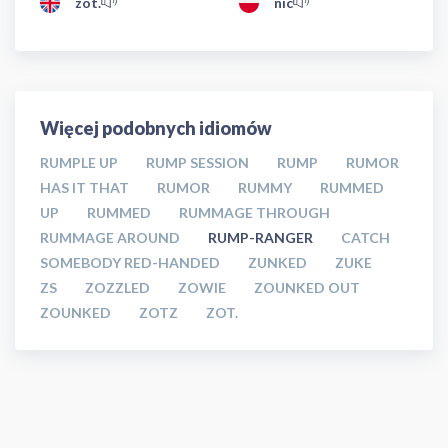
zot.
nic
Więcej podobnych idiomów
RUMPLE UP
RUMP SESSION
RUMP
RUMOR
HAS IT THAT
RUMOR
RUMMY
RUMMED
UP
RUMMED
RUMMAGE THROUGH
RUMMAGE AROUND
RUMP-RANGER
CATCH
SOMEBODY RED-HANDED
ZUNKED
ZUKE
ZS
ZOZZLED
ZOWIE
ZOUNKED OUT
ZOUNKED
ZOTZ
ZOT.