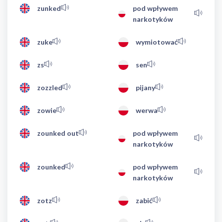
zunked
pod wpływem
narkotyków
zuke
wymiotować
zs
sen
zozzled
pijany
zowie
werwa
zounked out
pod wpływem
narkotyków
zounked
pod wpływem
narkotyków
zotz
zabić