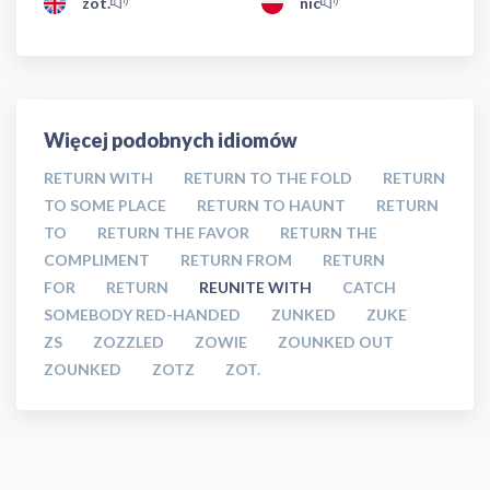
zot.
nic
Więcej podobnych idiomów
RETURN WITH
RETURN TO THE FOLD
RETURN
TO SOME PLACE
RETURN TO HAUNT
RETURN
TO
RETURN THE FAVOR
RETURN THE
COMPLIMENT
RETURN FROM
RETURN
FOR
RETURN
REUNITE WITH
CATCH
SOMEBODY RED-HANDED
ZUNKED
ZUKE
ZS
ZOZZLED
ZOWIE
ZOUNKED OUT
ZOUNKED
ZOTZ
ZOT.