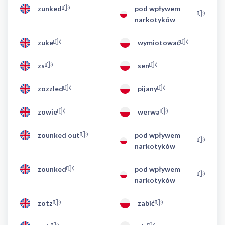
zunked
pod wpływem
narkotyków
zuke
wymiotować
zs
sen
zozzled
pijany
zowie
werwa
zounked out
pod wpływem
narkotyków
zounked
pod wpływem
narkotyków
zotz
zabić