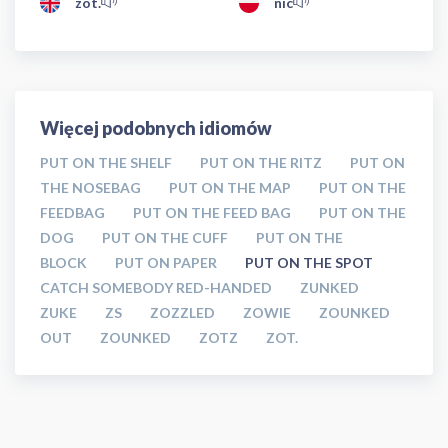
zot.
nic
Więcej podobnych idiomów
PUT ON THE SHELF
PUT ON THE RITZ
PUT ON
THE NOSEBAG
PUT ON THE MAP
PUT ON THE
FEEDBAG
PUT ON THE FEED BAG
PUT ON THE
DOG
PUT ON THE CUFF
PUT ON THE
BLOCK
PUT ON PAPER
PUT ON THE SPOT
CATCH SOMEBODY RED-HANDED
ZUNKED
ZUKE
ZS
ZOZZLED
ZOWIE
ZOUNKED
OUT
ZOUNKED
ZOTZ
ZOT.