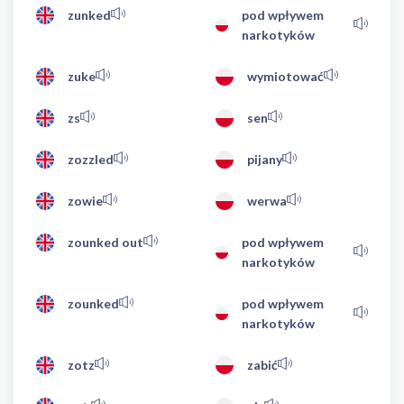
zunked
pod wpływem
narkotyków
zuke
wymiotować
zs
sen
zozzled
pijany
zowie
werwa
zounked out
pod wpływem
narkotyków
zounked
pod wpływem
narkotyków
zotz
zabić