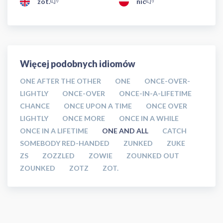
zot.
nic
Więcej podobnych idiomów
ONE AFTER THE OTHER
ONE
ONCE-OVER-
LIGHTLY
ONCE-OVER
ONCE-IN-A-LIFETIME
CHANCE
ONCE UPON A TIME
ONCE OVER
LIGHTLY
ONCE MORE
ONCE IN A WHILE
ONCE IN A LIFETIME
ONE AND ALL
CATCH
SOMEBODY RED-HANDED
ZUNKED
ZUKE
ZS
ZOZZLED
ZOWIE
ZOUNKED OUT
ZOUNKED
ZOTZ
ZOT.