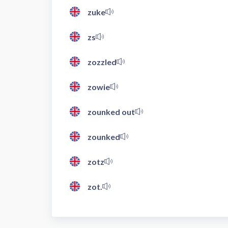
zuke
zs
zozzled
zowie
zounked out
zounked
zotz
zot.