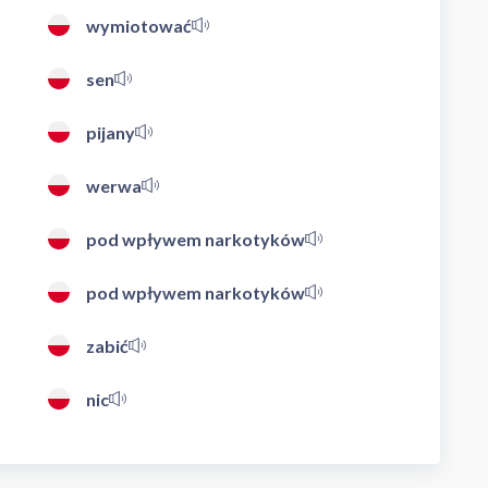
wymiotować
sen
pijany
werwa
pod wpływem narkotyków
pod wpływem narkotyków
zabić
nic