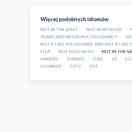
Więcej podobnych idiomów
NOT IN THE LEAST
NOT IN MY BOOK
YEARS! AND NEVER IN A THOUSAND Y
NO
NOT IF I SEE YOU SOONER, AND NOT IF I SEE 
FLEA
NOT HOLD WITH
NOT IN THE S
HANDED
ZUNKED
ZUKE
ZS
ZO
ZOUNKED
ZOTZ
ZOT.