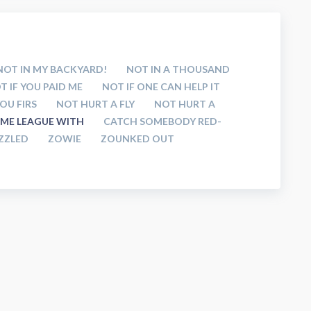
NOT IN MY BACKYARD!
NOT IN A THOUSAND
T IF YOU PAID ME
NOT IF ONE CAN HELP IT
YOU FIRS
NOT HURT A FLY
NOT HURT A
AME LEAGUE WITH
CATCH SOMEBODY RED-
ZZLED
ZOWIE
ZOUNKED OUT