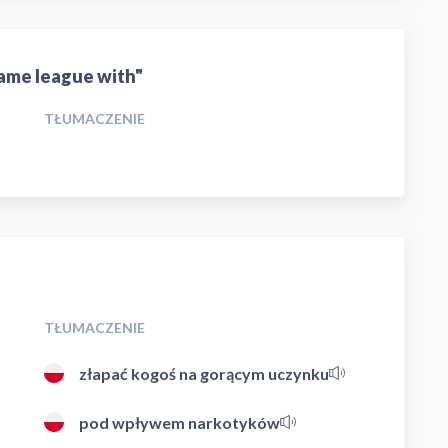
same league with"
TŁUMACZENIE
TŁUMACZENIE
złapać kogoś na gorącym uczynku
pod wpływem narkotyków