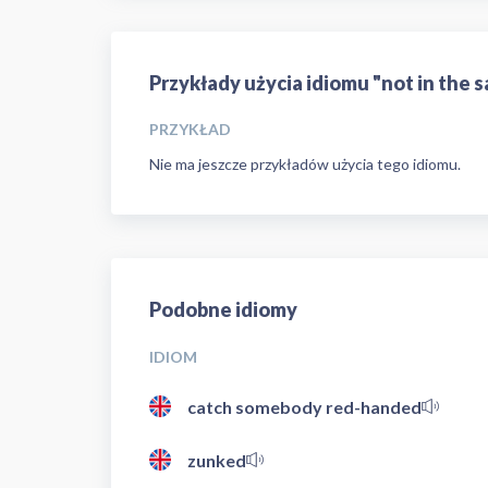
Przykłady użycia idiomu "not in the 
PRZYKŁAD
Nie ma jeszcze przykładów użycia tego idiomu.
Podobne idiomy
IDIOM
catch somebody red-handed
zunked