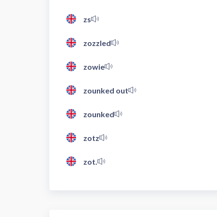
zs
zozzled
zowie
zounked out
zounked
zotz
zot.