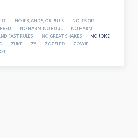
 IT
NO IFS, ANDS, OR BUTS
NO IFS OR
ARRED
NO HARM, NO FOUL
NO HARM
ND FAST RULES
NO GREAT SHAKES
NO JOKE
D
ZUKE
ZS
ZOZZLED
ZOWIE
OT.