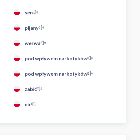
sen
pijany
werwa
pod wpływem narkotyków
pod wpływem narkotyków
zabić
nic