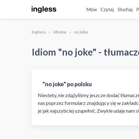
Mów
Czytaj
Słuchaj
P
Ingless
Idiomy
no joke
Idiom "no joke" - tłumacz
"no joke" po polsku
Niestety, nie zdążyliśmy jeszcze dodać tłumaczen
nas poprzez formularz znajdujący się w zakładc
je jak najszybciej uzupełnić. Zwykle udaje nam s