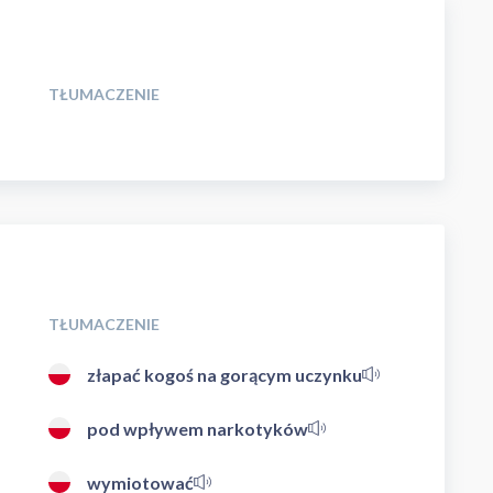
TŁUMACZENIE
TŁUMACZENIE
złapać kogoś na gorącym uczynku
pod wpływem narkotyków
wymiotować