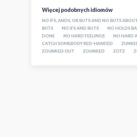
Więcej podobnych idiomów
NO IFS, ANDS, OR BUTS AND NO BUTS ABOUT
BUTS
NO IFS AND BUTS
NO HOLDS B
DONE
NO HARD FEELINGS
NO HARD A
CATCH SOMEBODY RED-HANDED
ZUNKE
ZOUNKED OUT
ZOUNKED
ZOTZ
Z