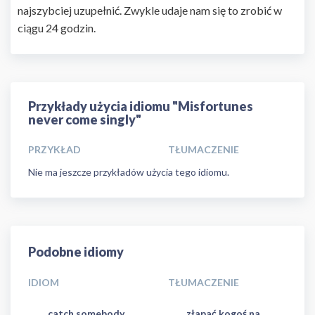
najszybciej uzupełnić. Zwykle udaje nam się to zrobić w
ciągu 24 godzin.
Przykłady użycia idiomu "Misfortunes
never come singly"
PRZYKŁAD
TŁUMACZENIE
Nie ma jeszcze przykładów użycia tego idiomu.
Podobne idiomy
IDIOM
TŁUMACZENIE
catch somebody
złapać kogoś na