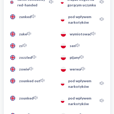
red-handed
gorącym uczynku
zunked
pod wpływem
narkotyków
zuke
wymiotować
zs
sen
zozzled
pijany
zowie
werwa
zounked out
pod wpływem
narkotyków
zounked
pod wpływem
narkotyków