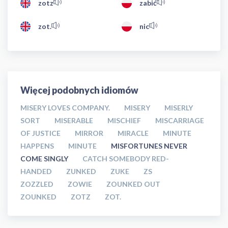
zotz
zabić
zot.
nic
Więcej podobnych idiomów
MISERY LOVES COMPANY.
MISERY
MISERLY
SORT
MISERABLE
MISCHIEF
MISCARRIAGE
OF JUSTICE
MIRROR
MIRACLE
MINUTE
HAPPENS
MINUTE
MISFORTUNES NEVER
COME SINGLY
CATCH SOMEBODY RED-
HANDED
ZUNKED
ZUKE
ZS
ZOZZLED
ZOWIE
ZOUNKED OUT
ZOUNKED
ZOTZ
ZOT.