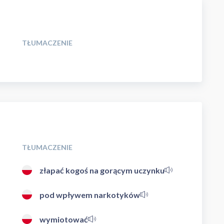
TŁUMACZENIE
TŁUMACZENIE
złapać kogoś na gorącym uczynku
pod wpływem narkotyków
wymiotować