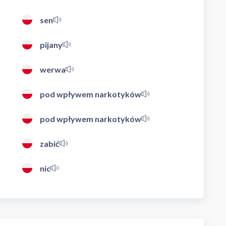
sen
pijany
werwa
pod wpływem narkotyków
pod wpływem narkotyków
zabić
nic