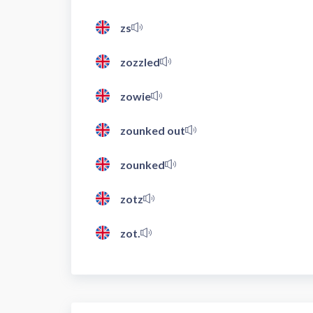
zs
zozzled
zowie
zounked out
zounked
zotz
zot.