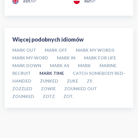
zot.
nic
Więcej podobnych idiomów
MARK OUT
MARK OFF
MARK MY WORDS
MARK MY WORD
MARK IN
MARK FOR LIFE
MARK DOWN
MARK AS
MARK
MARINE
RECRUIT
MARK TIME
CATCH SOMEBODY RED-
HANDED
ZUNKED
ZUKE
ZS
ZOZZLED
ZOWIE
ZOUNKED OUT
ZOUNKED
ZOTZ
ZOT.