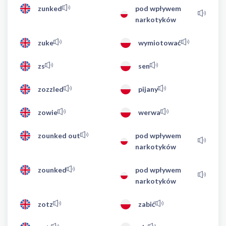
zunked
pod wpływem
narkotyków
zuke
wymiotować
zs
sen
zozzled
pijany
zowie
werwa
zounked out
pod wpływem
narkotyków
zounked
pod wpływem
narkotyków
zotz
zabić