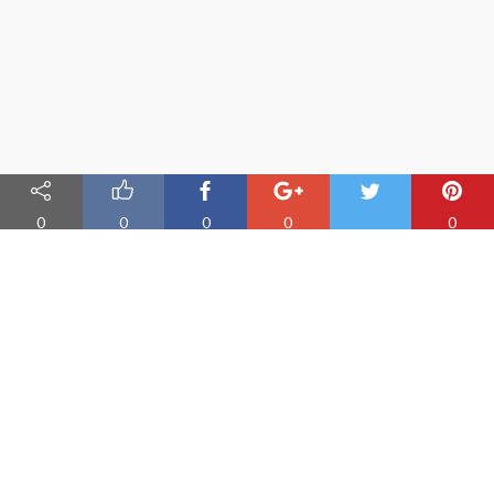
0
0
0
0
0
Nauka angielskiego online