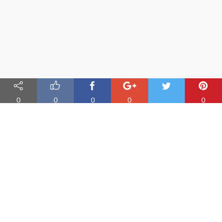
0
0
0
0
0
Nauka angielskiego online