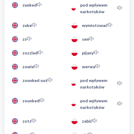
zunked
pod wpływem
narkotyków
zuke
wymiotować
zs
sen
zozzled
pijany
zowie
werwa
zounked out
pod wpływem
narkotyków
zounked
pod wpływem
narkotyków
zotz
zabić