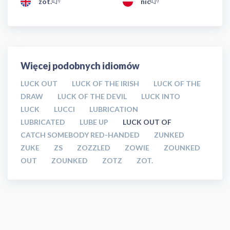
zot.
nic
Więcej podobnych idiomów
LUCK OUT
LUCK OF THE IRISH
LUCK OF THE
DRAW
LUCK OF THE DEVIL
LUCK INTO
LUCK
LUCCI
LUBRICATION
LUBRICATED
LUBE UP
LUCK OUT OF
CATCH SOMEBODY RED-HANDED
ZUNKED
ZUKE
ZS
ZOZZLED
ZOWIE
ZOUNKED
OUT
ZOUNKED
ZOTZ
ZOT.