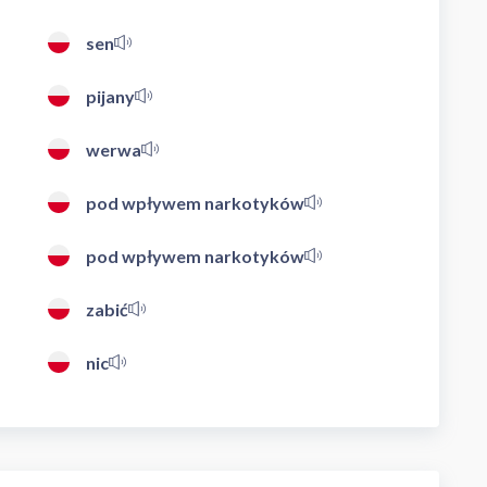
sen
pijany
werwa
pod wpływem narkotyków
pod wpływem narkotyków
zabić
nic