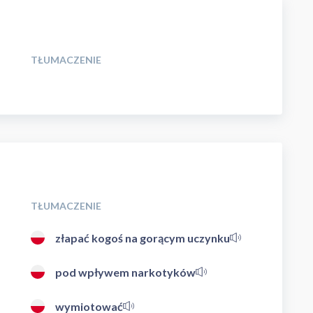
TŁUMACZENIE
TŁUMACZENIE
złapać kogoś na gorącym uczynku
pod wpływem narkotyków
wymiotować