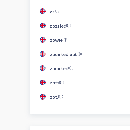
zs
zozzled
zowie
zounked out
zounked
zotz
zot.