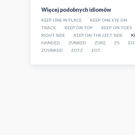
Więcej podobnych idiomów
KEEP ONE IN PLACE
KEEP ONE EYE ON
TRACK
KEEP ON TOP
KEEP ON TOES
RIGHT SIDE
KEEP ON THE LEFT SIDE
K
HANDED
ZUNKED
ZUKE
ZS
ZO
ZOUNKED
ZOTZ
ZOT.