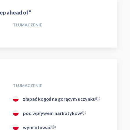
tep ahead of"
TŁUMACZENIE
TŁUMACZENIE
złapać kogoś na gorącym uczynku
pod wpływem narkotyków
wymiotować