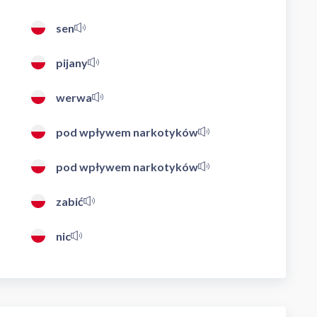
sen
pijany
werwa
pod wpływem narkotyków
pod wpływem narkotyków
zabić
nic