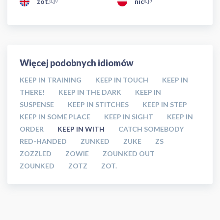
zot.
nic
Więcej podobnych idiomów
KEEP IN TRAINING
KEEP IN TOUCH
KEEP IN
THERE!
KEEP IN THE DARK
KEEP IN
SUSPENSE
KEEP IN STITCHES
KEEP IN STEP
KEEP IN SOME PLACE
KEEP IN SIGHT
KEEP IN
ORDER
KEEP IN WITH
CATCH SOMEBODY
RED-HANDED
ZUNKED
ZUKE
ZS
ZOZZLED
ZOWIE
ZOUNKED OUT
ZOUNKED
ZOTZ
ZOT.