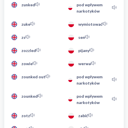
zunked
pod wpływem
narkotyków
zuke
wymiotować
zs
sen
zozzled
pijany
zowie
werwa
zounked out
pod wpływem
narkotyków
zounked
pod wpływem
narkotyków
zotz
zabić