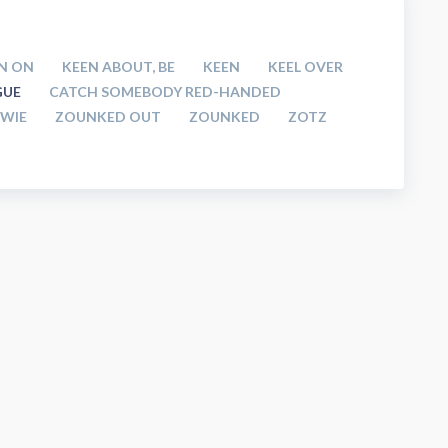
N ON
KEEN ABOUT, BE
KEEN
KEEL OVER
GUE
CATCH SOMEBODY RED-HANDED
WIE
ZOUNKED OUT
ZOUNKED
ZOTZ