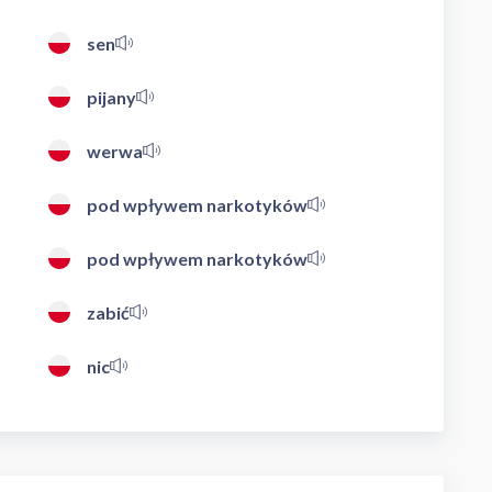
sen
pijany
werwa
pod wpływem narkotyków
pod wpływem narkotyków
zabić
nic