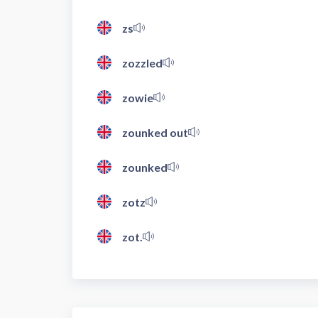
zs
zozzled
zowie
zounked out
zounked
zotz
zot.