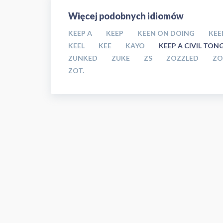
Więcej podobnych idiomów
KEEP A
KEEP
KEEN ON DOING
KEE
KEEL
KEE
KAYO
KEEP A CIVIL TON
ZUNKED
ZUKE
ZS
ZOZZLED
ZO
ZOT.