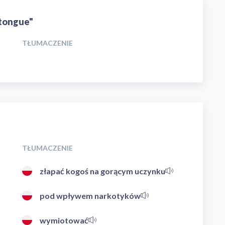
 tongue"
TŁUMACZENIE
TŁUMACZENIE
złapać kogoś na gorącym uczynku
pod wpływem narkotyków
wymiotować