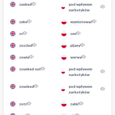
zunked
pod wpływem
narkotyków
zuke
wymiotować
zs
sen
zozzled
pijany
zowie
werwa
zounked out
pod wpływem
narkotyków
zounked
pod wpływem
narkotyków
zotz
zabić