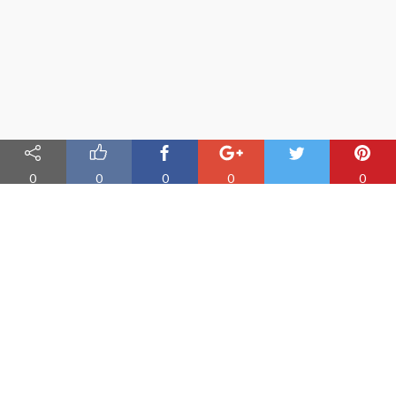
0
0
0
0
0
Nauka angielskiego online