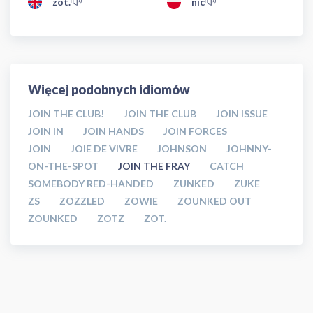
zot.
nic
Więcej podobnych idiomów
JOIN THE CLUB!
JOIN THE CLUB
JOIN ISSUE
JOIN IN
JOIN HANDS
JOIN FORCES
JOIN
JOIE DE VIVRE
JOHNSON
JOHNNY-
ON-THE-SPOT
JOIN THE FRAY
CATCH
SOMEBODY RED-HANDED
ZUNKED
ZUKE
ZS
ZOZZLED
ZOWIE
ZOUNKED OUT
ZOUNKED
ZOTZ
ZOT.