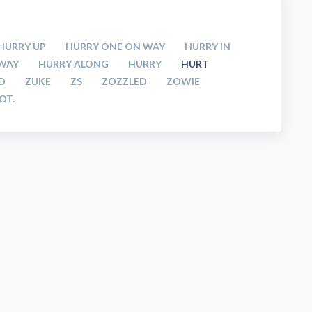
HURRY UP
HURRY ONE ON WAY
HURRY IN
WAY
HURRY ALONG
HURRY
HURT
D
ZUKE
ZS
ZOZZLED
ZOWIE
OT.