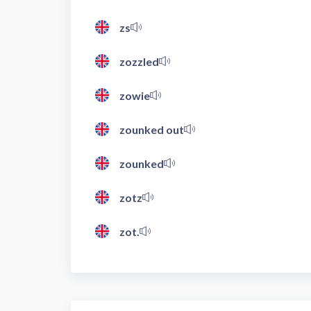
zs
zozzled
zowie
zounked out
zounked
zotz
zot.