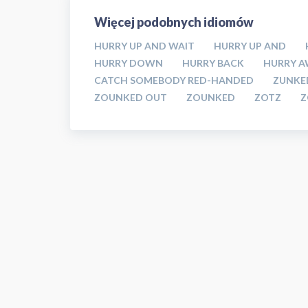
Więcej podobnych idiomów
HURRY UP AND WAIT
HURRY UP AND
HURRY DOWN
HURRY BACK
HURRY A
CATCH SOMEBODY RED-HANDED
ZUNKE
ZOUNKED OUT
ZOUNKED
ZOTZ
Z