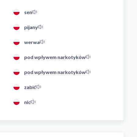
sen
pijany
werwa
pod wpływem narkotyków
pod wpływem narkotyków
zabić
nic