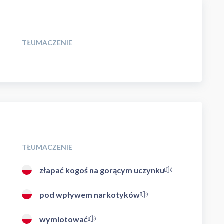
TŁUMACZENIE
TŁUMACZENIE
złapać kogoś na gorącym uczynku
pod wpływem narkotyków
wymiotować