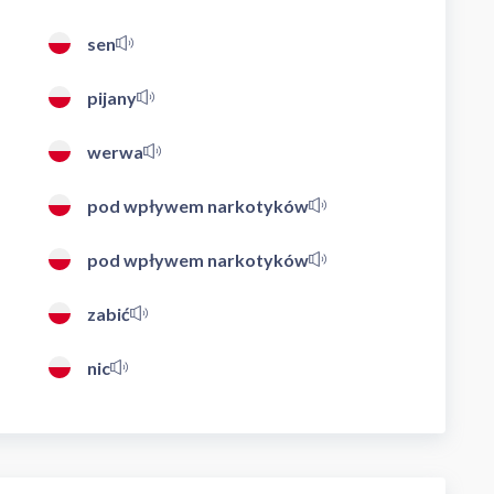
sen
pijany
werwa
pod wpływem narkotyków
pod wpływem narkotyków
zabić
nic