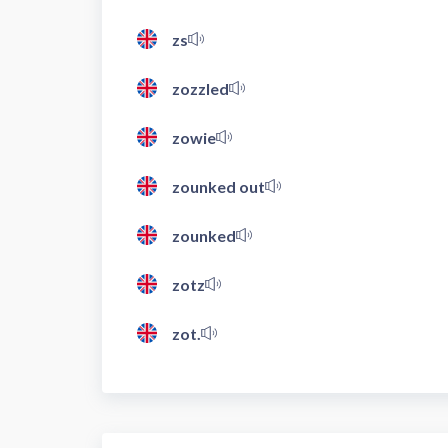
zs
zozzled
zowie
zounked out
zounked
zotz
zot.