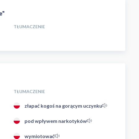
e"
TŁUMACZENIE
TŁUMACZENIE
złapać kogoś na gorącym uczynku
pod wpływem narkotyków
wymiotować