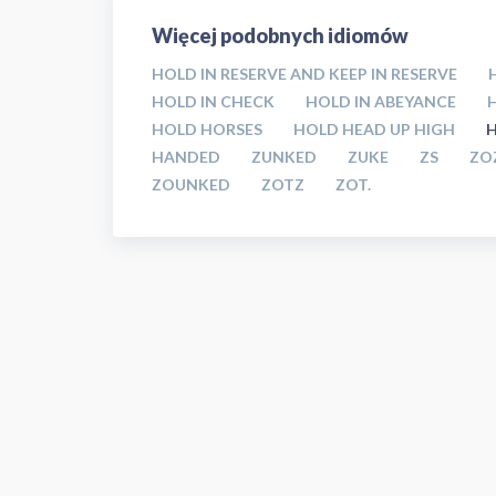
Więcej podobnych idiomów
HOLD IN RESERVE AND KEEP IN RESERVE
HOLD IN CHECK
HOLD IN ABEYANCE
HOLD HORSES
HOLD HEAD UP HIGH
H
HANDED
ZUNKED
ZUKE
ZS
ZO
ZOUNKED
ZOTZ
ZOT.