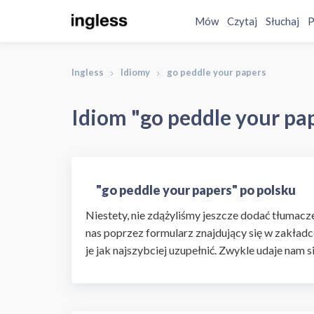
Mów
Czytaj
Słuchaj
P
Ingless
Idiomy
go peddle your papers
Idiom "go peddle your pap
"go peddle your papers" po polsku
Niestety, nie zdążyliśmy jeszcze dodać tłumaczen
nas poprzez formularz znajdujący się w zakładc
je jak najszybciej uzupełnić. Zwykle udaje nam s