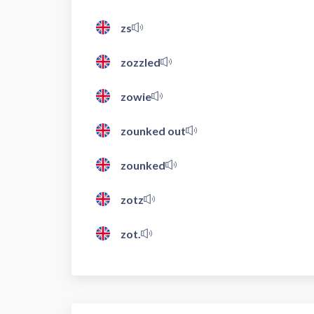
zs
zozzled
zowie
zounked out
zounked
zotz
zot.