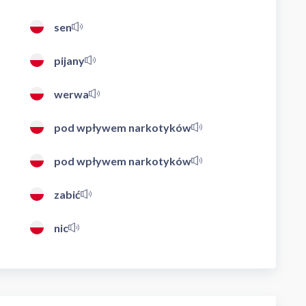
sen
pijany
werwa
pod wpływem narkotyków
pod wpływem narkotyków
zabić
nic