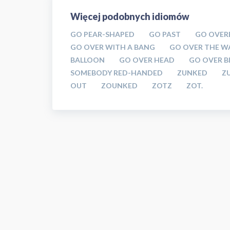
Więcej podobnych idiomów
GO PEAR-SHAPED
GO PAST
GO OVER
GO OVER WITH A BANG
GO OVER THE W
BALLOON
GO OVER HEAD
GO OVER B
SOMEBODY RED-HANDED
ZUNKED
Z
OUT
ZOUNKED
ZOTZ
ZOT.