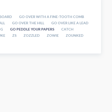
BOARD
GO OVER WITH A FINE-TOOTH COMB
ALL
GO OVER THE HILL
GO OVER LIKE A LEAD
IG
GO PEDDLE YOUR PAPERS
CATCH
UKE
ZS
ZOZZLED
ZOWIE
ZOUNKED