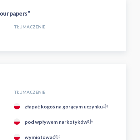
your papers"
TŁUMACZENIE
TŁUMACZENIE
złapać kogoś na gorącym uczynku
pod wpływem narkotyków
wymiotować