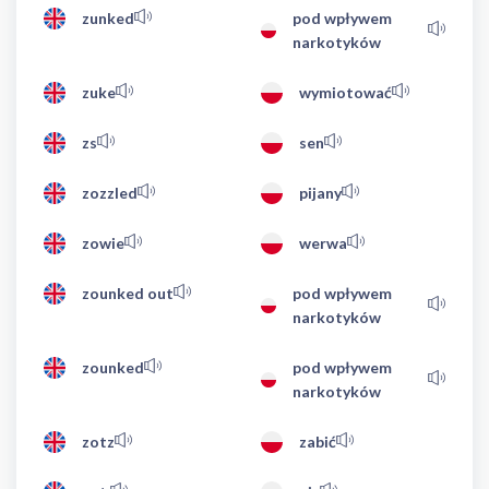
zunked
pod wpływem
narkotyków
zuke
wymiotować
zs
sen
zozzled
pijany
zowie
werwa
zounked out
pod wpływem
narkotyków
zounked
pod wpływem
narkotyków
zotz
zabić