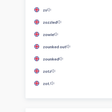
zs
zozzled
zowie
zounked out
zounked
zotz
zot.