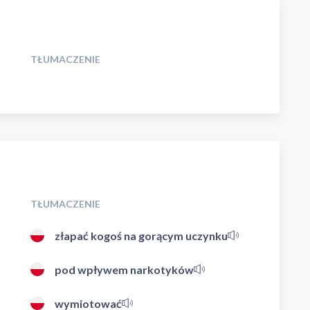
TŁUMACZENIE
TŁUMACZENIE
złapać kogoś na gorącym uczynku
pod wpływem narkotyków
wymiotować