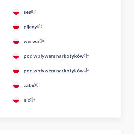
sen
pijany
werwa
pod wpływem narkotyków
pod wpływem narkotyków
zabić
nic