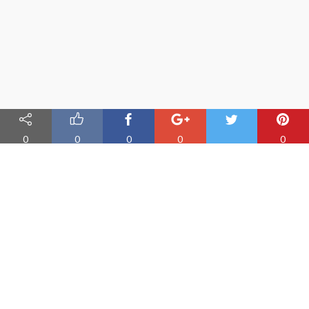
0
0
0
0
0
Nauka angielskiego online