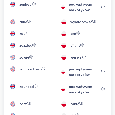
zunked
pod wpływem
narkotyków
zuke
wymiotować
zs
sen
zozzled
pijany
zowie
werwa
zounked out
pod wpływem
narkotyków
zounked
pod wpływem
narkotyków
zotz
zabić