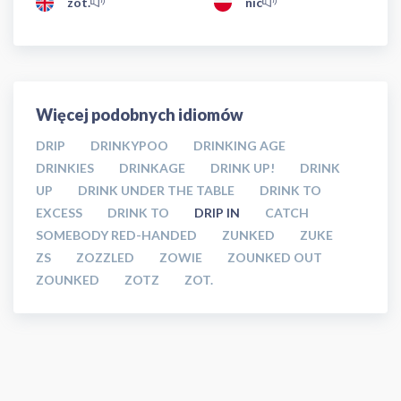
zot.
nic
Więcej podobnych idiomów
DRIP
DRINKYPOO
DRINKING AGE
DRINKIES
DRINKAGE
DRINK UP!
DRINK
UP
DRINK UNDER THE TABLE
DRINK TO
EXCESS
DRINK TO
DRIP IN
CATCH
SOMEBODY RED-HANDED
ZUNKED
ZUKE
ZS
ZOZZLED
ZOWIE
ZOUNKED OUT
ZOUNKED
ZOTZ
ZOT.