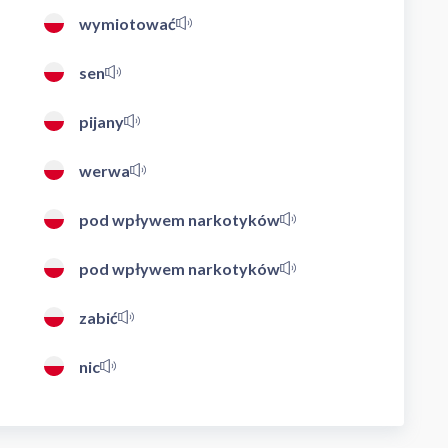
wymiotować
sen
pijany
werwa
pod wpływem narkotyków
pod wpływem narkotyków
zabić
nic