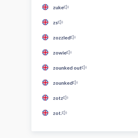
zuke
zs
zozzled
zowie
zounked out
zounked
zotz
zot.