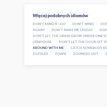
Więcej podobnych idiomów
DON'T MIND IF I DO
DON'T MIND
DON
AGAIN!
DON'T MAKE ME LAUGH!
DON
DON'T LET THE GRASS GROW UNDER ONE'S 
HENHOUSE.
DON'T LET THE DOOR HIT Y
AROUND WITH ME
CATCH SOMEBODY R
ZOZZLED
ZOWIE
ZOUNKED OUT