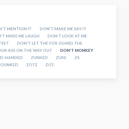
'T MENTION IT
DON'T MAKE ME SAY IT
'T MAKE ME LAUGH
DON'T LOOK AT ME
FEET
DON'T LET THE FOX GUARD THE
OUR ASS ON THE WAY OUT
DON'T MONKEY
ED-HANDED
ZUNKED
ZUKE
ZS
ZOUNKED
ZOTZ
ZOT.