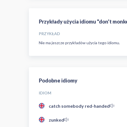
Przykłady użycia idiomu "don't monk
PRZYKŁAD
Nie ma jeszcze przykładów użycia tego idiomu.
Podobne idiomy
IDIOM
catch somebody red-handed
zunked