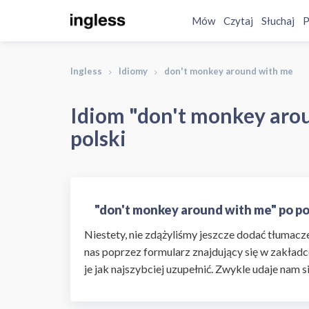
Mów
Czytaj
Słuchaj
P
Ingless
Idiomy
don't monkey around with me
Idiom "don't monkey arou
polski
"don't monkey around with me" po p
Niestety, nie zdążyliśmy jeszcze dodać tłumaczen
nas poprzez formularz znajdujący się w zakładc
je jak najszybciej uzupełnić. Zwykle udaje nam s