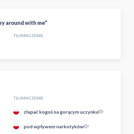
ey around with me"
TŁUMACZENIE
TŁUMACZENIE
złapać kogoś na gorącym uczynku
pod wpływem narkotyków