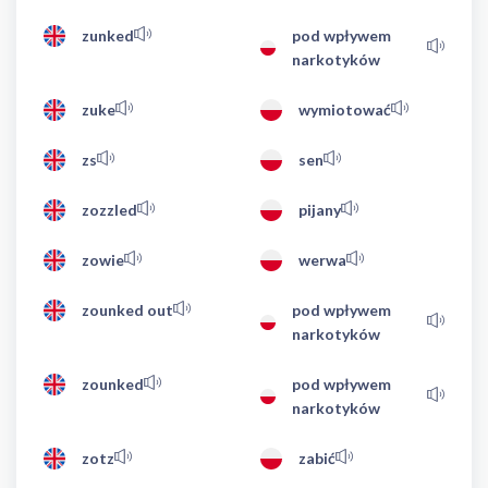
zunked
pod wpływem
narkotyków
zuke
wymiotować
zs
sen
zozzled
pijany
zowie
werwa
zounked out
pod wpływem
narkotyków
zounked
pod wpływem
narkotyków
zotz
zabić