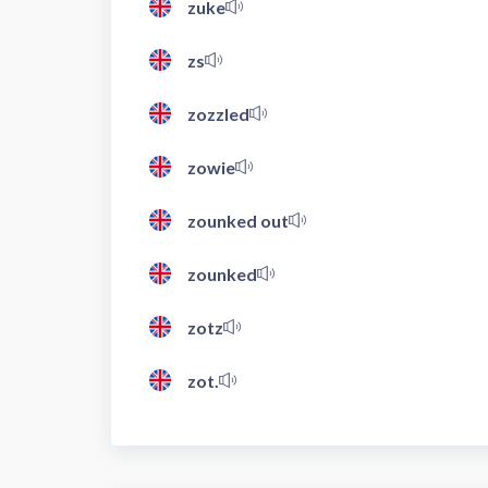
zuke
zs
zozzled
zowie
zounked out
zounked
zotz
zot.