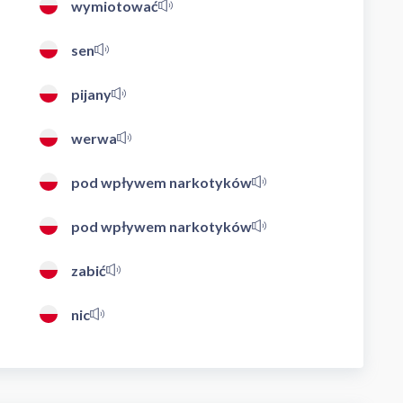
wymiotować
sen
pijany
werwa
pod wpływem narkotyków
pod wpływem narkotyków
zabić
nic