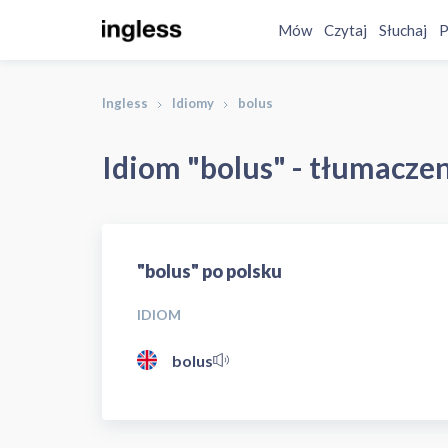
Mów
Czytaj
Słuchaj
P
Ingless
Idiomy
bolus
Idiom "bolus" - tłumaczen
"bolus" po polsku
IDIOM
bolus