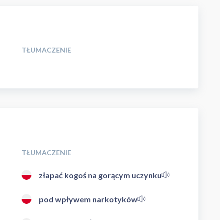
TŁUMACZENIE
TŁUMACZENIE
złapać kogoś na gorącym uczynku
pod wpływem narkotyków