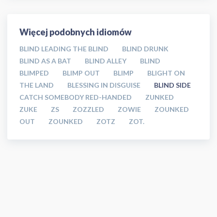
Więcej podobnych idiomów
BLIND LEADING THE BLIND
BLIND DRUNK
BLIND AS A BAT
BLIND ALLEY
BLIND
BLIMPED
BLIMP OUT
BLIMP
BLIGHT ON
THE LAND
BLESSING IN DISGUISE
BLIND SIDE
CATCH SOMEBODY RED-HANDED
ZUNKED
ZUKE
ZS
ZOZZLED
ZOWIE
ZOUNKED
OUT
ZOUNKED
ZOTZ
ZOT.