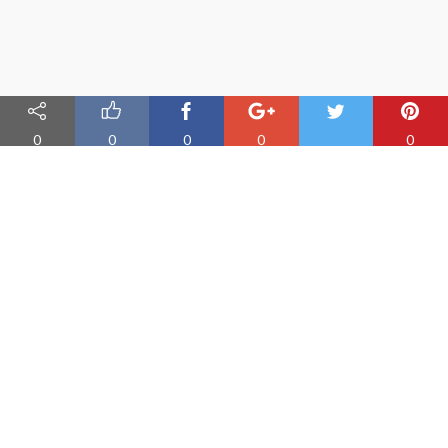
0
0
0
0
0
Nauka angielskiego online
Oferujemy materiały do nauki angielskiego oraz aplikację do
efektywnej nauki słówek