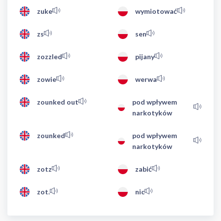
zuke
wymiotować
zs
sen
zozzled
pijany
zowie
werwa
zounked out
pod wpływem
narkotyków
zounked
pod wpływem
narkotyków
zotz
zabić
zot.
nic