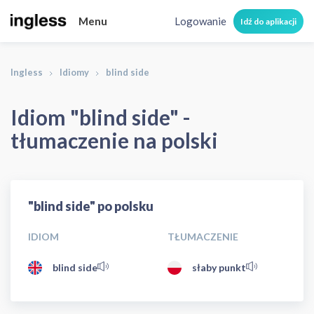
Menu
Logowanie
Idź do aplikacji
Ingless
Idiomy
blind side
Idiom "blind side" -
tłumaczenie na polski
"blind side" po polsku
IDIOM
TŁUMACZENIE
blind side
słaby punkt